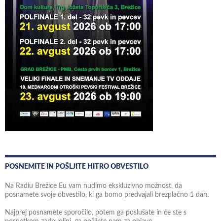
POSNEMITE IN POŠLJITE HITRO OBVESTILO
Na Radiu Brežice Eu vam nudimo ekskluzivno možnost, da
posnamete svoje obvestilo, ki ga bomo predvajali brezplačno 1 dan.
Najprej posnamete sporočilo, potem ga poslušate in če ste s