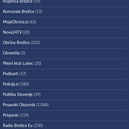
Knjižnica Brežice
(19)
Komunala Brežice
(15)
MojaObcina.si
(63)
Nova24TV
(20)
Občina Brežice
(322)
Obvestila
(3)
Plesni klub Lukec
(20)
Podkasti
(37)
Policija.si
(180)
Politika Slovenije
(39)
Posavski Obzornik
(1.068)
Prispevki
(159)
Radio Brežice Eu
(230)