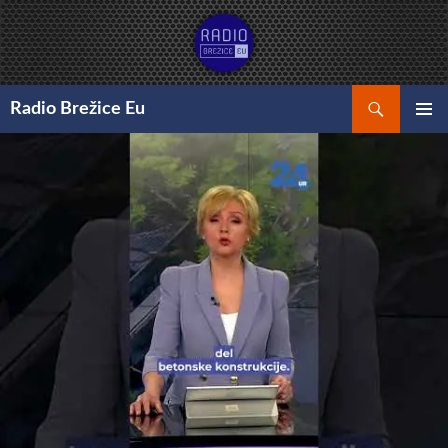
Preskoči
na
vsebino
Išči
Radio Brežice Eu
GLAVNI
MENI