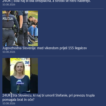
24UR | Šola naj bi bila brezplačna, a stroški se hitro naberejo.
10.08.2026
Jugovzhodna Slovenija: med vikendom prijeli 155 ilegalcev
10.08.2026
24UR┃Sta Slovencu, ki naj bi umoril Stefanie, pri prevozu trupla
pomagala brat in oče?
10.08.2026