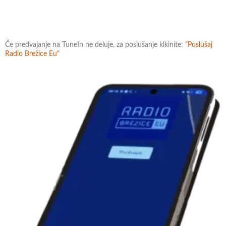
Če predvajanje na TuneIn ne deluje, za poslušanje klkinite:
"Poslušaj
Radio Brežice Eu"