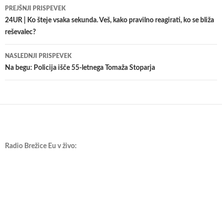
Krmarjenje
PREJŠNJI PRISPEVEK
po
24UR | Ko šteje vsaka sekunda. Veš, kako pravilno reagirati, ko se bliža
reševalec?
prispevkih
NASLEDNJI PRISPEVEK
Na begu: Policija išče 55-letnega Tomaža Stoparja
Radio Brežice Eu v živo: