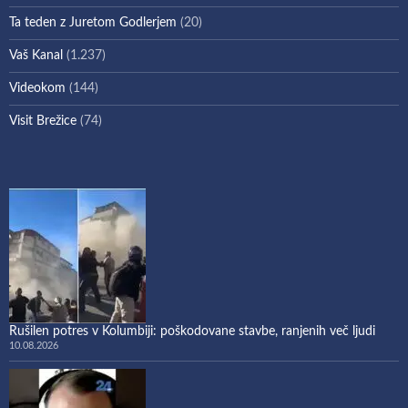
Ta teden z Juretom Godlerjem
(20)
Vaš Kanal
(1.237)
Videokom
(144)
Visit Brežice
(74)
Rušilen potres v Kolumbiji: poškodovane stavbe, ranjenih več ljudi
10.08.2026