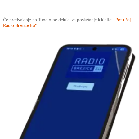
Če predvajanje na TuneIn ne deluje, za poslušanje klkinite:
"Poslušaj
Radio Brežice Eu"