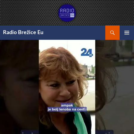
Preskoči
na
vsebino
Išči
Radio Brežice Eu
GLAVNI
MENI