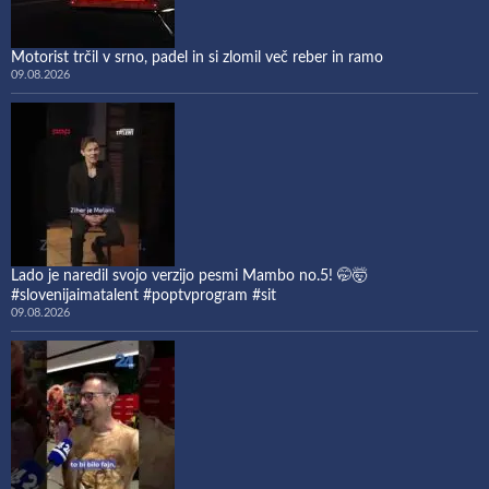
Motorist trčil v srno, padel in si zlomil več reber in ramo
09.08.2026
Lado je naredil svojo verzijo pesmi Mambo no.5! 🤭🤯
#slovenijaimatalent #poptvprogram #sit
09.08.2026