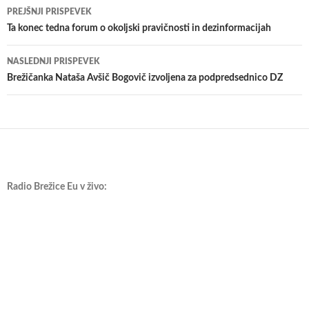
Krmarjenje
PREJŠNJI PRISPEVEK
po
Ta konec tedna forum o okoljski pravičnosti in dezinformacijah
prispevkih
NASLEDNJI PRISPEVEK
Brežičanka Nataša Avšič Bogovič izvoljena za podpredsednico DZ
Radio Brežice Eu v živo: