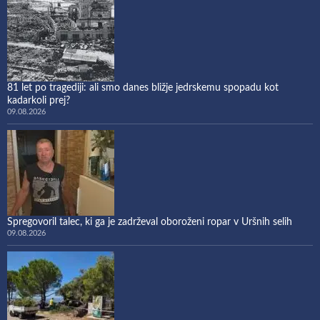
81 let po tragediji: ali smo danes bližje jedrskemu spopadu kot
kadarkoli prej?
09.08.2026
Spregovoril talec, ki ga je zadrževal oboroženi ropar v Uršnih selih
09.08.2026