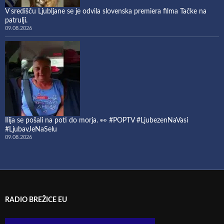
V središču Ljubljane se je odvila slovenska premiera filma Tačke na
patrulji.
09.08.2026
Ilija se pošali na poti do morja. 👀 #POPTV #LjubezenNaVasi
#LjubavJeNaSelu
09.08.2026
RADIO BREŽICE EU