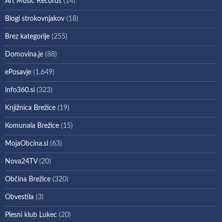
Art Music Records
(14)
Blogi strokovnjakov
(18)
Brez kategorije
(255)
Domovina.je
(88)
ePosavje
(1.649)
info360.si
(323)
Knjižnica Brežice
(19)
Komunala Brežice
(15)
MojaObcina.si
(63)
Nova24TV
(20)
Občina Brežice
(320)
Obvestila
(3)
Plesni klub Lukec
(20)