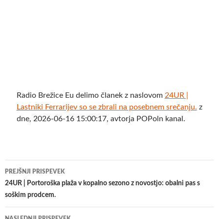
Radio Brežice Eu delimo članek z naslovom
24UR |
Lastniki Ferrarijev so se zbrali na posebnem srečanju.
z
dne, 2026-06-16 15:00:17, avtorja POPoln kanal.
Krmarjenje
PREJŠNJI PRISPEVEK
po
24UR | Portoroška plaža v kopalno sezono z novostjo: obalni pas s
soškim prodcem.
prispevkih
NASLEDNJI PRISPEVEK