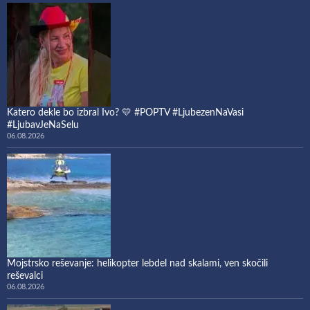
Katero dekle bo izbral Ivo? 💛 #POPTV #LjubezenNaVasi
#LjubavJeNaSelu
06.08.2026
Mojstrsko reševanje: helikopter lebdel nad skalami, ven skočili
reševalci
06.08.2026