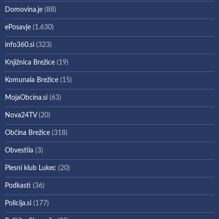
Domovina.je
(88)
ePosavje
(1.630)
info360.si
(323)
Knjižnica Brežice
(19)
Komunala Brežice
(15)
MojaObcina.si
(63)
Nova24TV
(20)
Občina Brežice
(318)
Obvestila
(3)
Plesni klub Lukec
(20)
Podkasti
(36)
Policija.si
(177)