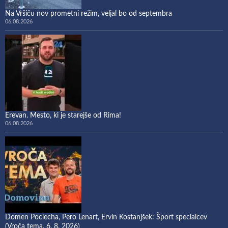
Na Vršiču nov prometni režim, veljal bo od septembra
06.08.2026
Erevan. Mesto, ki je starejše od Rima!
06.08.2026
Domen Pociecha, Pero Lenart, Ervin Kostanjšek: Šport specialcev
(Vroča tema, 6. 8. 2026)