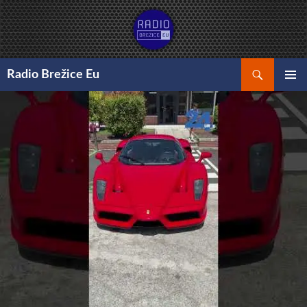
Preskoči
na
vsebino
Išči
Radio Brežice Eu
GLAVNI
MENI