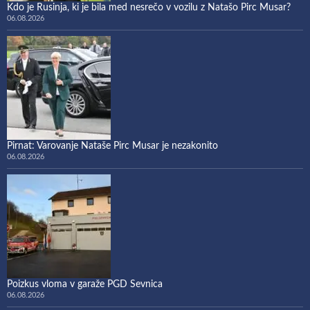
Kdo je Rusinja, ki je bila med nesrečo v vozilu z Natašo Pirc Musar?
06.08.2026
Pirnat: Varovanje Nataše Pirc Musar je nezakonito
06.08.2026
Poizkus vloma v garaže PGD Sevnica
06.08.2026