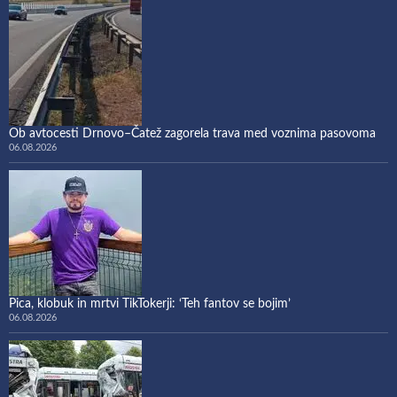
Ob avtocesti Drnovo–Čatež zagorela trava med voznima pasovoma
06.08.2026
Pica, klobuk in mrtvi TikTokerji: ‘Teh fantov se bojim’
06.08.2026