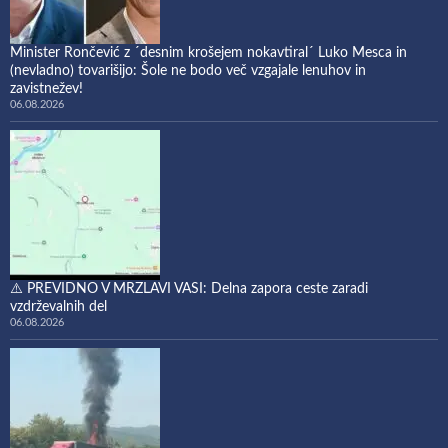
Minister Rončević z ´desnim krošejem nokavtiral´ Luko Mesca in
(nevladno) tovarišijo: Šole ne bodo več vzgajale lenuhov in
zavistnežev!
06.08.2026
⚠️ PREVIDNO V MRZLAVI VASI: Delna zapora ceste zaradi
vzdrževalnih del
06.08.2026