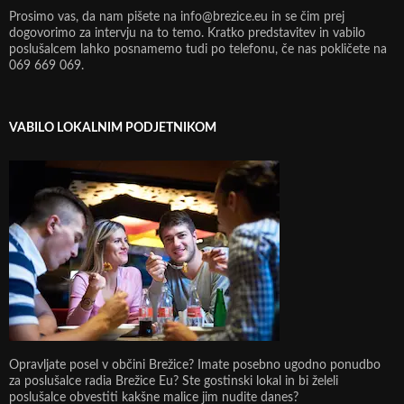
Prosimo vas, da nam pišete na info@brezice.eu in se čim prej
dogovorimo za intervju na to temo. Kratko predstavitev in vabilo
poslušalcem lahko posnamemo tudi po telefonu, če nas pokličete na
069 669 069.
VABILO LOKALNIM PODJETNIKOM
Opravljate posel v občini Brežice? Imate posebno ugodno ponudbo
za poslušalce radia Brežice Eu? Ste gostinski lokal in bi želeli
poslušalce obvestiti kakšne malice jim nudite danes?