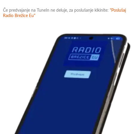
Če predvajanje na TuneIn ne deluje, za poslušanje klkinite:
"Poslušaj
Radio Brežice Eu"