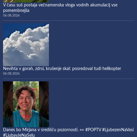
V času suš postaja večnamenska vloga vodnih akumulacij vse
pomembnejša
06.08.2026
Nevihta v gorah, zdrsi, krušenje skal: posredoval tudi helikopter
06.08.2026
Danes bo Mirjana v središču pozornosti. 👀 #POPTV #LjubezenNaVasi
#LjubavJeNaSelu