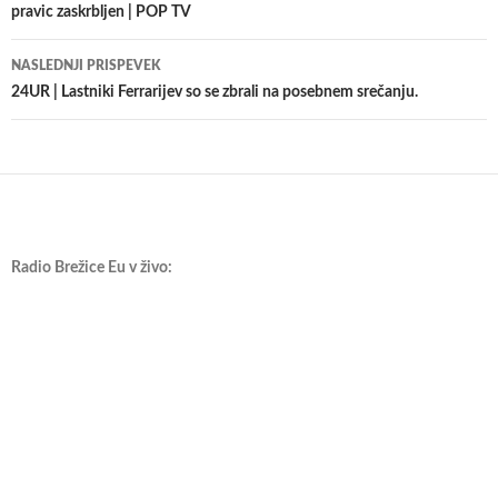
pravic zaskrbljen | POP TV
prispevkih
NASLEDNJI PRISPEVEK
24UR | Lastniki Ferrarijev so se zbrali na posebnem srečanju.
Radio Brežice Eu v živo: