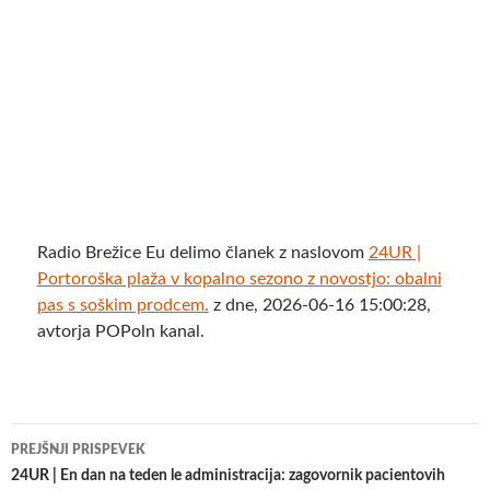
Radio Brežice Eu delimo članek z naslovom
24UR |
Portoroška plaža v kopalno sezono z novostjo: obalni
pas s soškim prodcem.
z dne, 2026-06-16 15:00:28,
avtorja POPoln kanal.
Krmarjenje
PREJŠNJI PRISPEVEK
po
24UR | En dan na teden le administracija: zagovornik pacientovih