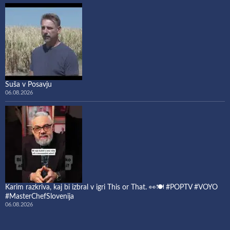
Suša v Posavju
06.08.2026
Karim razkriva, kaj bi izbral v igri This or That. 👀🍽️ #POPTV #VOYO
#MasterChefSlovenija
06.08.2026