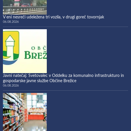
V eni nesreči udeležena tri vozila, v drugi goreč tovornjak
06.08.2026
Javni natečaj: Svetovalec v Oddelku za komunalno infrastrukturo in
gospodarske javne službe Občine Brežice
06.08.2026