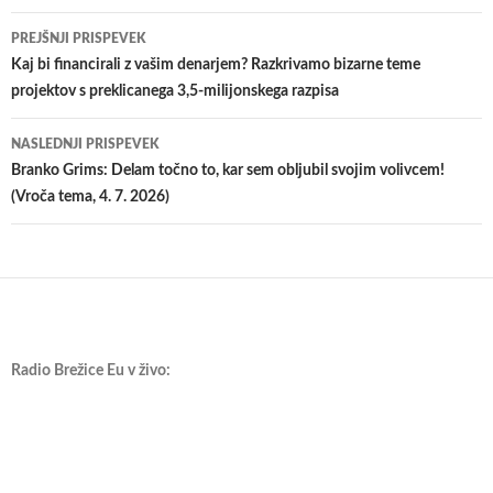
Krmarjenje
PREJŠNJI PRISPEVEK
po
Kaj bi financirali z vašim denarjem? Razkrivamo bizarne teme
projektov s preklicanega 3,5-milijonskega razpisa
prispevkih
NASLEDNJI PRISPEVEK
Branko Grims: Delam točno to, kar sem obljubil svojim volivcem!
(Vroča tema, 4. 7. 2026)
Radio Brežice Eu v živo: