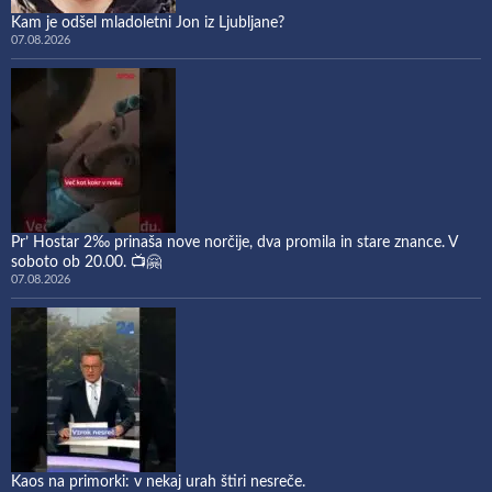
Kam je odšel mladoletni Jon iz Ljubljane?
07.08.2026
Pr’ Hostar 2‰ prinaša nove norčije, dva promila in stare znance. V
soboto ob 20.00. 📺🤗
07.08.2026
Kaos na primorki: v nekaj urah štiri nesreče.