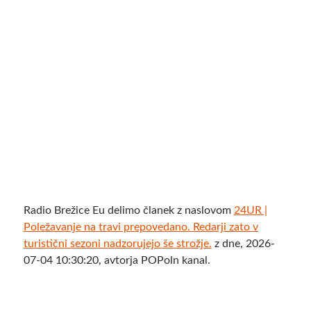
Radio Brežice Eu delimo članek z naslovom
24UR |
Poležavanje na travi prepovedano. Redarji zato v
turistični sezoni nadzorujejo še strožje.
z dne, 2026-
07-04 10:30:20, avtorja POPoln kanal.