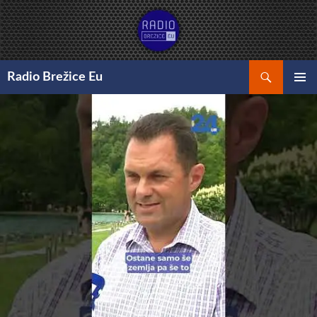
Preskoči
na
vsebino
Išči
Radio Brežice Eu
GLAVNI
MENI