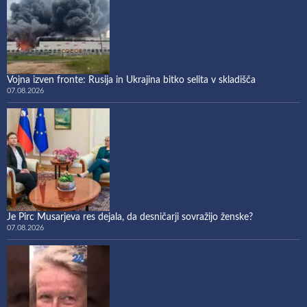
Vojna izven fronte: Rusija in Ukrajina bitko selita v skladišča
07.08.2026
Je Pirc Musarjeva res dejala, da desničarji sovražijo ženske?
07.08.2026