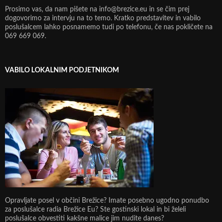
Prosimo vas, da nam pišete na info@brezice.eu in se čim prej
dogovorimo za intervju na to temo. Kratko predstavitev in vabilo
poslušalcem lahko posnamemo tudi po telefonu, če nas pokličete na
069 669 069.
VABILO LOKALNIM PODJETNIKOM
Opravljate posel v občini Brežice? Imate posebno ugodno ponudbo
za poslušalce radia Brežice Eu? Ste gostinski lokal in bi želeli
poslušalce obvestiti kakšne malice jim nudite danes?