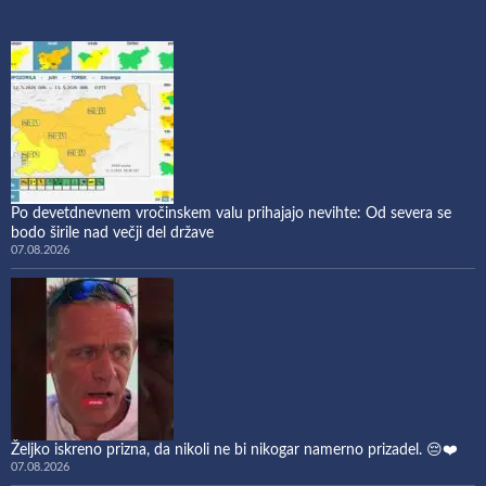
Po devetdnevnem vročinskem valu prihajajo nevihte: Od severa se
bodo širile nad večji del države
07.08.2026
Željko iskreno prizna, da nikoli ne bi nikogar namerno prizadel. 😔❤️
07.08.2026