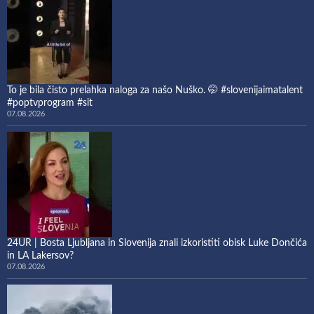
To je bila čisto prelahka naloga za našo Nuško. 🤭 #slovenijaimatalent
#poptvprogram #sit
07.08.2026
24UR | Bosta Ljubljana in Slovenija znali izkoristiti obisk Luke Dončića
in LA Lakersov?
07.08.2026