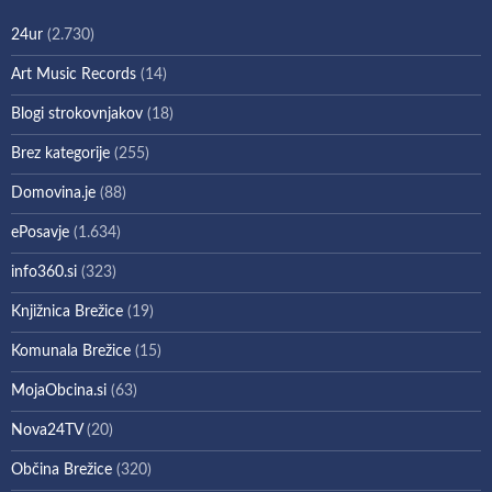
24ur
(2.730)
Art Music Records
(14)
Blogi strokovnjakov
(18)
Brez kategorije
(255)
Domovina.je
(88)
ePosavje
(1.634)
info360.si
(323)
Knjižnica Brežice
(19)
Komunala Brežice
(15)
MojaObcina.si
(63)
Nova24TV
(20)
Občina Brežice
(320)