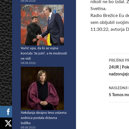
08.08.2026
nikoli ne bo izdal.
Svetina.
Radio Brežice Eu d
sem obljubil svojim
11:30:22, avtorja D
Vučić upa, da bi se vojna
končala ‘že jutri’, a te možnosti
Krmar
ne vidi
PREJŠNJI P
08.08.2026
po
24UR | Pole
nadzorujejo
prisp
NASLEDNJI
S Tomos mot
Nekdanja skrajno leva ustavna
sodnica postala državna
tožilka
08.08.2026