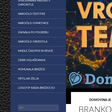
SPREJEMNIKA MAJORITY
OAKCASTLE
NAROČILO ČESTITKE
NAROČILO OSMRTNICE
ZAHVALA PO POGREBU
NAROČILO OBVESTILA
KINDLE ČASOPISI IN REVIJE
CENIK OGLAŠEVANJA
KOMUNALA BREŽICE
VRTILJAK ŽELJA
LOGOTIP RADIA BREŽICE EU
DOMOVINA.JE
Išči:
BRANKO