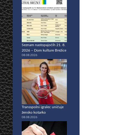
Seznam nastopajočih 21. 8.
2026 – Dom kulture Brežice
08.08.2026
Transspolni igralec uničuje
žensko košarko
08.08.2026