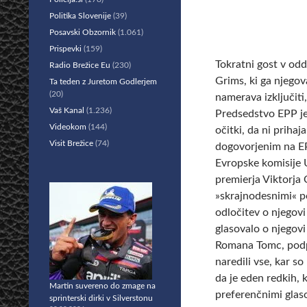
Politika Slovenije
(39)
Posavski Obzornik
(1.061)
Prispevki
(159)
Tokratni gost v odd
Radio Brežice Eu
(230)
Grims, ki ga njegov
Ta teden z Juretom Godlerjem
(20)
namerava izključiti,
Vaš Kanal
(1.236)
Predsedstvo EPP je 
Videokom
(144)
očitki, da ni prihaj
Visit Brežice
(74)
dogovorjenim na EP
Evropske komisije 
premierja Viktorja 
»skrajnodesnimi« 
odločitev o njegovi
glasovalo o njegovi 
Romana Tomc, podpr
naredili vse, kar s
da je eden redkih, k
Martin suvereno do zmage na
preferenčnimi glas
sprinterski dirki v Silverstonu