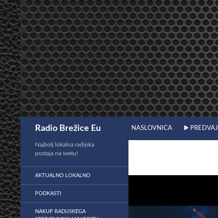
Preskoči
na
vsebino
Išči
Radio Brežice Eu
NASLOVNICA
▶️ PREDVA
Najbolj lokalna radijska
postaja na svetu!
AKTUALNO LOKALNO
PODKASTI
NAKUP RADIJSKEGA