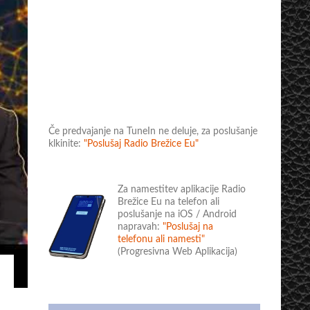
Če predvajanje na TuneIn ne deluje, za poslušanje
klkinite:
"Poslušaj Radio Brežice Eu"
Za namestitev aplikacije Radio
Brežice Eu na telefon ali
poslušanje na iOS / Android
napravah:
"Poslušaj na
telefonu ali namesti"
(Progresivna Web Aplikacija)