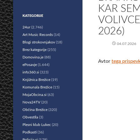
KAR SEM
KATEGORIJE
VOLIVCE
24ur
(2.746)
2026)
Art Music Records
(14)
Blogi strokovnjakov
(18)
04.07.2026
Brez kategorije
(255)
Domovina.je
(88)
Avtor
tega prispev
ePosavje
(1.644)
info360.si
(323)
Knjižnica Brežice
(19)
Komunala Brežice
(15)
MojaObcina.si
(63)
Nova24TV
(20)
Občina Brežice
(320)
Obvestila
(3)
Plesni klub Lukec
(20)
Podkasti
(36)
Policija.si
(178)