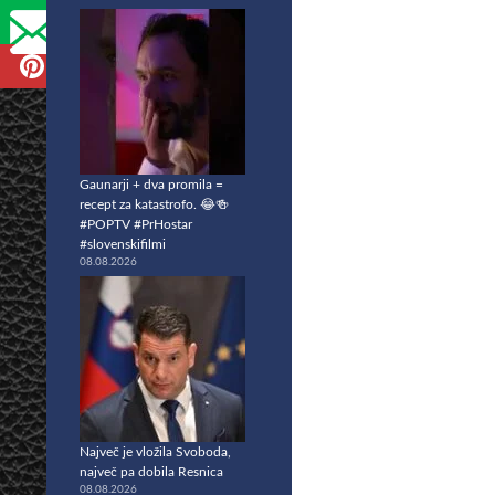
Gaunarji + dva promila =
recept za katastrofo. 😂🍻
#POPTV #PrHostar
#slovenskifilmi
08.08.2026
Največ je vložila Svoboda,
največ pa dobila Resnica
08.08.2026