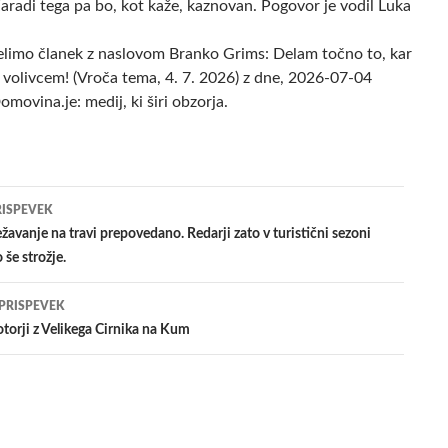
 Zaradi tega pa bo, kot kaže, kaznovan. Pogovor je vodil Luka
elimo članek z naslovom Branko Grims: Delam točno to, kar
 volivcem! (Vroča tema, 4. 7. 2026) z dne, 2026-07-04
omovina.je: medij, ki širi obzorja.
jenje
RISPEVEK
žavanje na travi prepovedano. Redarji zato v turistični sezoni
 še strožje.
evkih
 PRISPEVEK
orji z Velikega Cirnika na Kum