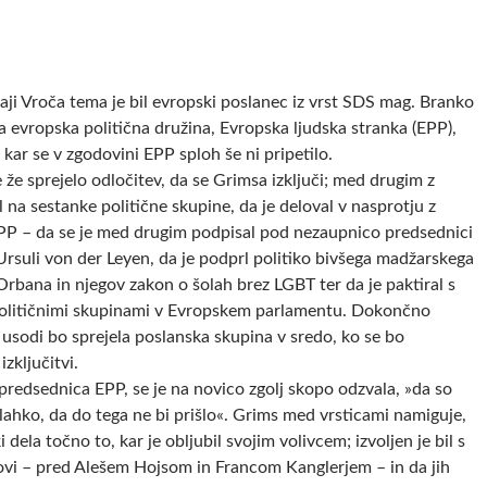
aji Vroča tema je bil evropski poslanec iz vrst SDS mag. Branko
a evropska politična družina, Evropska ljudska stranka (EPP),
 kar se v zgodovini EPP sploh še ni pripetilo.
že sprejelo odločitev, da se Grimsa izključi; med drugim z
al na sestanke politične skupine, da je deloval v nasprotju z
P – da se je med drugim podpisal pod nezaupnico predsednici
Ursuli von der Leyen, da je podprl politiko bivšega madžarskega
Orbana in njegov zakon o šolah brez LGBT ter da je paktiral s
političnimi skupinami v Evropskem parlamentu. Dokončno
 usodi bo sprejela poslanska skupina v sredo, ko se bo
izključitvi.
edsednica EPP, se je na novico zgolj skopo odzvala, »da so
o lahko, da do tega ne bi prišlo«. Grims med vrsticami namiguje,
i dela točno to, kar je obljubil svojim volivcem; izvoljen je bil s
ovi – pred Alešem Hojsom in Francom Kanglerjem – in da jih