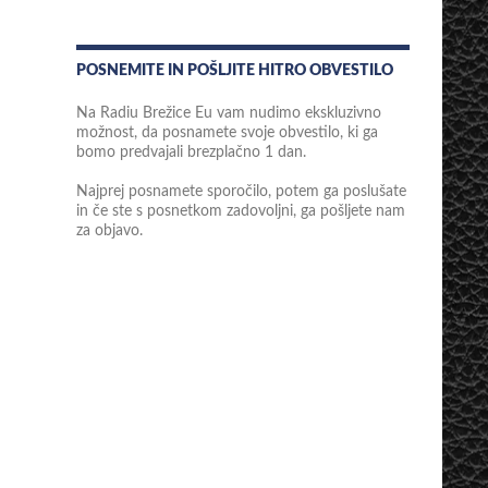
POSNEMITE IN POŠLJITE HITRO OBVESTILO
Na Radiu Brežice Eu vam nudimo ekskluzivno
možnost, da posnamete svoje obvestilo, ki ga
bomo predvajali brezplačno 1 dan.
Najprej posnamete sporočilo, potem ga poslušate
in če ste s posnetkom zadovoljni, ga pošljete nam
za objavo.