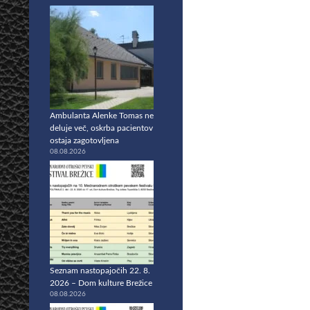
Ambulanta Alenke Tomas ne
deluje več, oskrba pacientov
ostaja zagotovljena
08.08.2026
Seznam nastopajočih 22. 8.
2026 – Dom kulture Brežice
08.08.2026