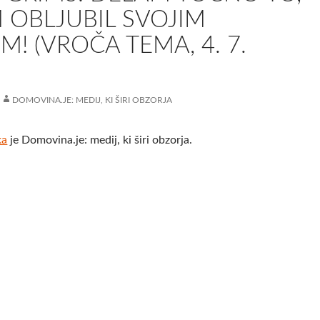
 OBLJUBIL SVOJIM
M! (VROČA TEMA, 4. 7.
DOMOVINA.JE: MEDIJ, KI ŠIRI OBZORJA
ka
je Domovina.je: medij, ki širi obzorja.