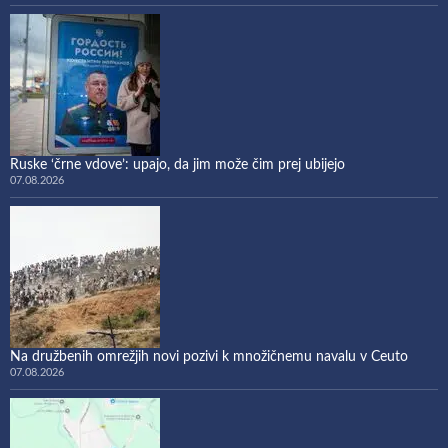
Ruske ‘črne vdove’: upajo, da jim može čim prej ubijejo
07.08.2026
Na družbenih omrežjih novi pozivi k množičnemu navalu v Ceuto
07.08.2026