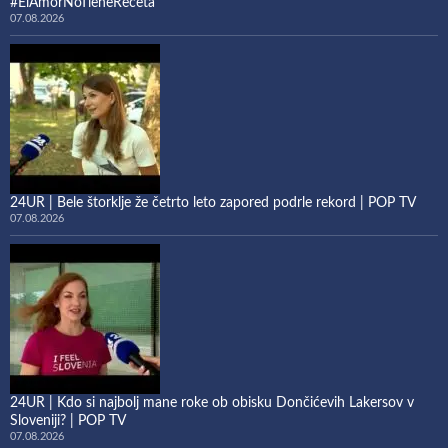
#ElAmorNoTieneReceta
07.08.2026
24UR | Bele štorklje že četrto leto zapored podrle rekord | POP TV
07.08.2026
24UR | Kdo si najbolj mane roke ob obisku Dončićevih Lakersov v
Sloveniji? | POP TV
07.08.2026