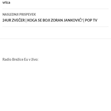
vrtca
prispevkih
NASLEDNJI PRISPEVEK
24UR ZVEČER | KOGA SE BOJI ZORAN JANKOVIĆ? | POP TV
Radio Brežice Eu v živo: