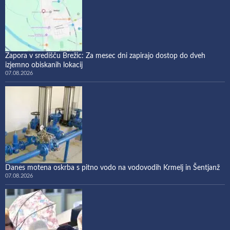
Zapora v središču Brežic: Za mesec dni zapirajo dostop do dveh
izjemno obiskanih lokacij
07.08.2026
Danes motena oskrba s pitno vodo na vodovodih Krmelj in Šentjanž
07.08.2026