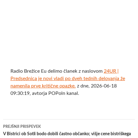
Radio Brežice Eu delimo članek z naslovom
24UR |
Predsednica je novi vladi po dveh tednih delovanja že
namenila prve kritične opazke.
z dne, 2026-06-18
09:30:19, avtorja POPoln kanal.
Krmarjenje
PREJŠNJI PRISPEVEK
po
V Bistrici ob Sotli bodo dobili častno občanko; višje cene bistriškega