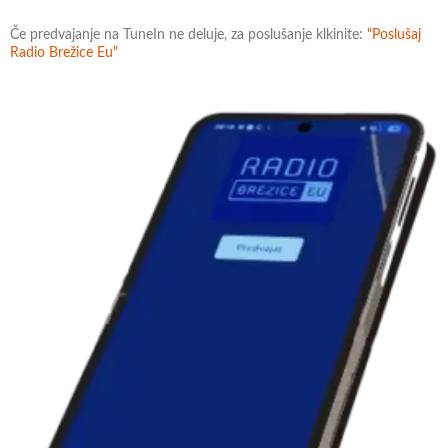
Če predvajanje na TuneIn ne deluje, za poslušanje klkinite:
"Poslušaj
Radio Brežice Eu"