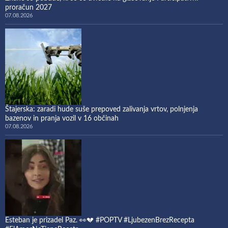
proračun 2027
07.08.2026
Štajerska: zaradi hude suše prepoved zalivanja vrtov, polnjenja
bazenov in pranja vozil v 16 občinah
07.08.2026
Esteban je prizadel Paz. 👀💔 #POPTV #LjubezenBrezRecepta