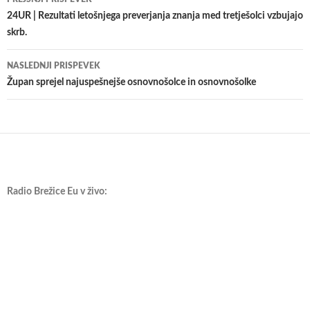
po
24UR | Rezultati letošnjega preverjanja znanja med tretješolci vzbujajo
skrb.
prispevkih
NASLEDNJI PRISPEVEK
Župan sprejel najuspešnejše osnovnošolce in osnovnošolke
Radio Brežice Eu v živo: