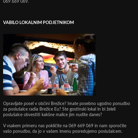
069 669 069.
VABILO LOKALNIM PODJETNIKOM
Opravljate posel v občini Brežice? Imate posebno ugodno ponudbo
za poslušalce radia Brežice Eu? Ste gostinski lokal in bi želeli
poslušalce obvestiti kakšne malice jim nudite danes?
V vsakem primeru nas pokličite na 069 669 069 in nam sporočite
vašo ponudbo, da jo v vašem imenu posredujemo poslušalcem.