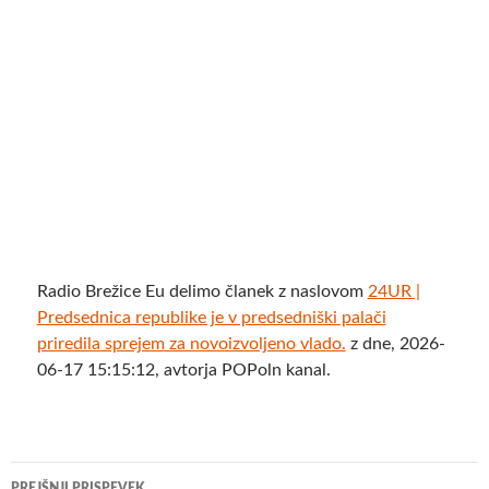
Radio Brežice Eu delimo članek z naslovom
24UR |
Predsednica republike je v predsedniški palači
priredila sprejem za novoizvoljeno vlado.
z dne, 2026-
06-17 15:15:12, avtorja POPoln kanal.
Krmarjenje
PREJŠNJI PRISPEVEK