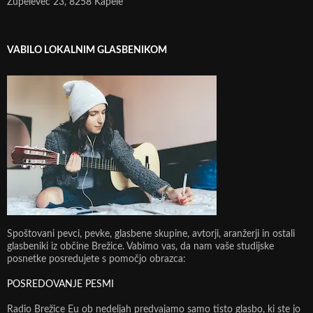
Župelevec 23, 8258 Kapele
VABILO LOKALNIM GLASBENIKOM
Spoštovani pevci, pevke, glasbene skupine, avtorji, aranžerji in ostali
glasbeniki iz občine Brežice. Vabimo vas, da nam vaše studijske
posnetke posredujete s pomočjo obrazca:
POSREDOVANJE PESMI
Radio Brežice Eu ob nedeljah predvajamo samo tisto glasbo, ki ste jo