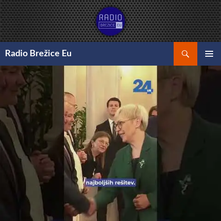
Preskoči
na
vsebino
Išči
Radio Brežice Eu
GLAVNI
MENI