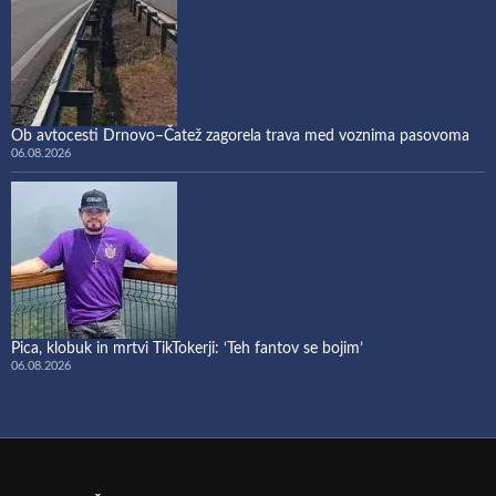
Ob avtocesti Drnovo–Čatež zagorela trava med voznima pasovoma
06.08.2026
Pica, klobuk in mrtvi TikTokerji: ‘Teh fantov se bojim’
06.08.2026