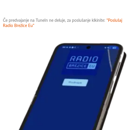
Če predvajanje na TuneIn ne deluje, za poslušanje klkinite:
"Poslušaj
Radio Brežice Eu"