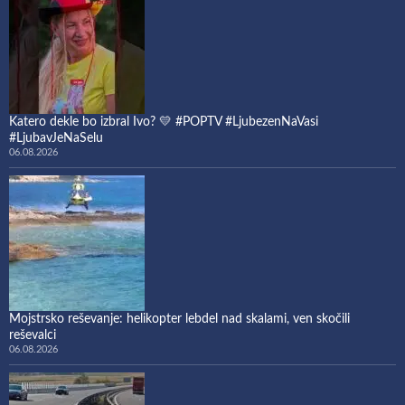
Katero dekle bo izbral Ivo? 💛 #POPTV #LjubezenNaVasi
#LjubavJeNaSelu
06.08.2026
Mojstrsko reševanje: helikopter lebdel nad skalami, ven skočili
reševalci
06.08.2026