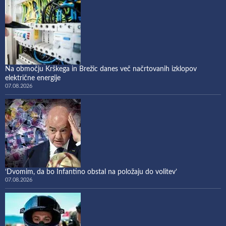
Na območju Krškega in Brežic danes več načrtovanih izklopov
električne energije
07.08.2026
‘Dvomim, da bo Infantino obstal na položaju do volitev’
07.08.2026