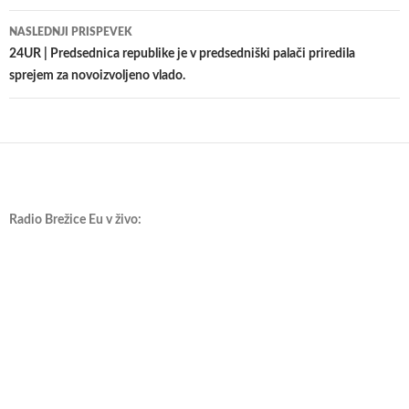
prispevkih
NASLEDNJI PRISPEVEK
24UR | Predsednica republike je v predsedniški palači priredila
sprejem za novoizvoljeno vlado.
Radio Brežice Eu v živo: