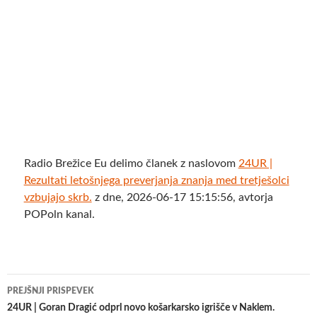
Radio Brežice Eu delimo članek z naslovom
24UR |
Rezultati letošnjega preverjanja znanja med tretješolci
vzbujajo skrb.
z dne, 2026-06-17 15:15:56, avtorja
POPoln kanal.
Krmarjenje
PREJŠNJI PRISPEVEK
po
24UR | Goran Dragić odprl novo košarkarsko igrišče v Naklem.