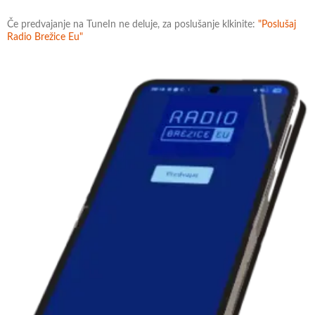
Če predvajanje na TuneIn ne deluje, za poslušanje klkinite:
"Poslušaj
Radio Brežice Eu"