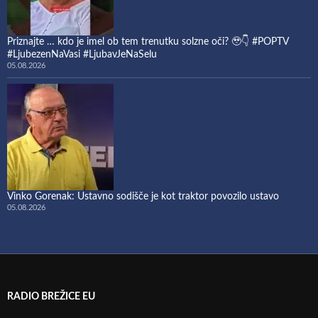
Priznajte … kdo je imel ob tem trenutku solzne oči? 🥹👇 #POPTV
#LjubezenNaVasi #LjubavJeNaSelu
05.08.2026
Vinko Gorenak: Ustavno sodišče je kot traktor povozilo ustavo
05.08.2026
RADIO BREŽICE EU