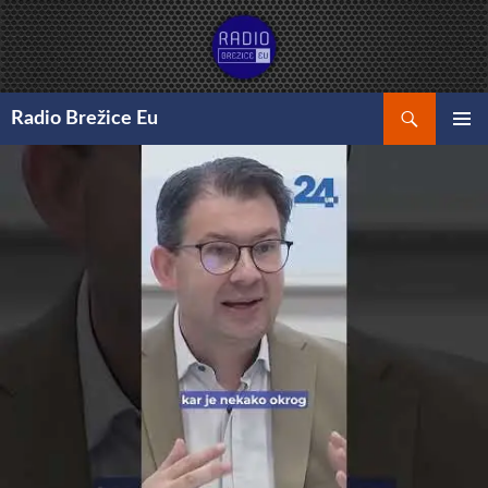
Preskoči
na
vsebino
Išči
Radio Brežice Eu
GLAVNI
MENI