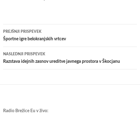
Krmarjenje
PREJŠNJI PRISPEVEK
po
Športne igre belokranjskih vrtcev
prispevkih
NASLEDNJI PRISPEVEK
Razstava idejnih zasnov ureditve javnega prostora v Škocjanu
Radio Brežice Eu v živo: