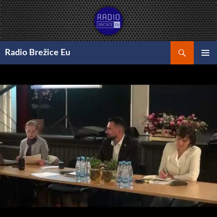
Preskoči
na
vsebino
Išči
Radio Brežice Eu
GLAVNI
MENI