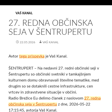
VAŠ KANAL
27. REDNA OBČINSKA
SEJA V ŠENTRUPERTU
22.05.2026
VAŠ KANAL
Avtor
tega prispevka
je Vaš Kanal.
ŠENTRUPERT – Na nedavni 27. redni občinski seji v
Šentrupertu so občinski svetniki v tamkajšnjem
kulturnem domu obravnavali številne tematike, med
drugim so se dotaknili cestne infrastrukture, cen
vrtcev in zdravstvene situacije v občini.
Radio Brežice Eu delimo članek z naslovom
27. redna
občinska seja v Šentrupertu
z dne, 2026-05-22
17:15:45, avtorja Vaš Kanal.