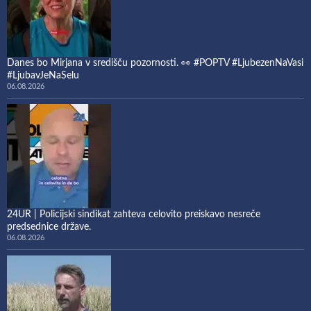
Danes bo Mirjana v središču pozornosti. 👀 #POPTV #LjubezenNaVasi
#LjubavJeNaSelu
06.08.2026
24UR | Policijski sindikat zahteva celovito preiskavo nesreče
predsednice države.
06.08.2026