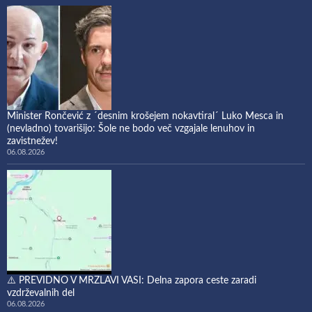
Minister Rončević z ´desnim krošejem nokavtiral´ Luko Mesca in
(nevladno) tovarišijo: Šole ne bodo več vzgajale lenuhov in
zavistnežev!
06.08.2026
⚠️ PREVIDNO V MRZLAVI VASI: Delna zapora ceste zaradi
vzdrževalnih del
06.08.2026