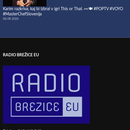
Karim razkriva, kaj bi izbral v igri This or That. 👀🍽️ #POPTV #VOYO
#MasterChefSlovenija
06.08.2026
RADIO BREŽICE EU