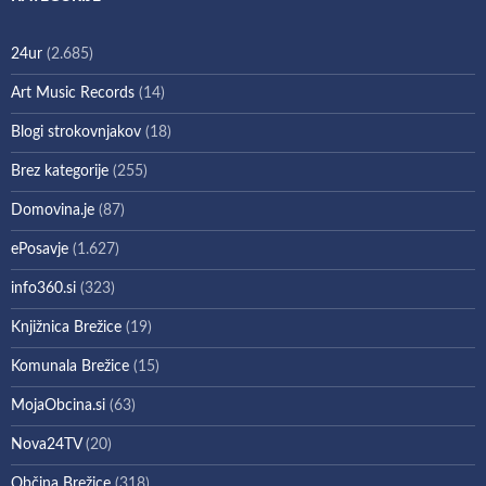
24ur
(2.685)
Art Music Records
(14)
Blogi strokovnjakov
(18)
Brez kategorije
(255)
Domovina.je
(87)
ePosavje
(1.627)
info360.si
(323)
Knjižnica Brežice
(19)
Komunala Brežice
(15)
MojaObcina.si
(63)
Nova24TV
(20)
Občina Brežice
(318)