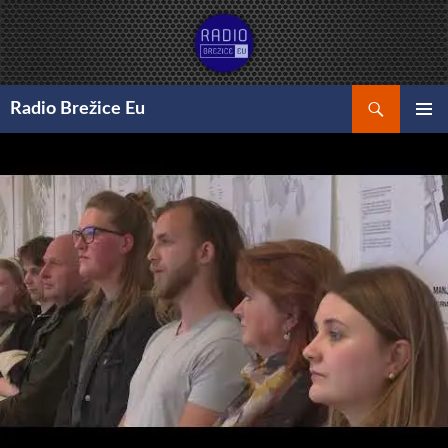
Preskoči
na
vsebino
Išči
Radio Brežice Eu
GLAVNI
MENI