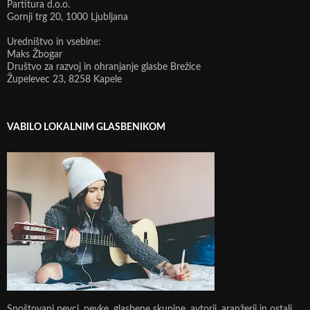
Partitura d.o.o.
Gornji trg 20, 1000 Ljubljana
Uredništvo in vsebine:
Maks Žbogar
Društvo za razvoj in ohranjanje glasbe Brežice
Župelevec 23, 8258 Kapele
VABILO LOKALNIM GLASBENIKOM
Spoštovani pevci, pevke, glasbene skupine, avtorji, aranžerji in ostali