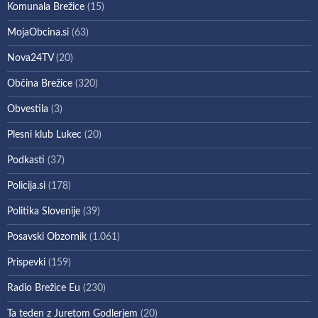
Komunala Brežice
(15)
MojaObcina.si
(63)
Nova24TV
(20)
Občina Brežice
(320)
Obvestila
(3)
Plesni klub Lukec
(20)
Podkasti
(37)
Policija.si
(178)
Politika Slovenije
(39)
Posavski Obzornik
(1.061)
Prispevki
(159)
Radio Brežice Eu
(230)
Ta teden z Juretom Godlerjem
(20)