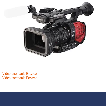
Video snemanje Brežice
Video snemanje Posavje