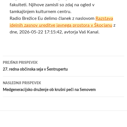
fakulteti. Njihove zamisli so zdaj na ogled v
tamkajšnjem kulturnem centru.
Radio Brežice Eu delimo članek z naslovom
Razstava
idejnih zasnov ureditve javnega prostora v Škocjanu
z
dne, 2026-05-22 17:15:42, avtorja Vaš Kanal.
Krmarjenje
PREJŠNJI PRISPEVEK
po
27. redna občinska seja v Šentrupertu
prispevkih
NASLEDNJI PRISPEVEK
Medgeneracijsko druženje ob krušni peči na Senovem