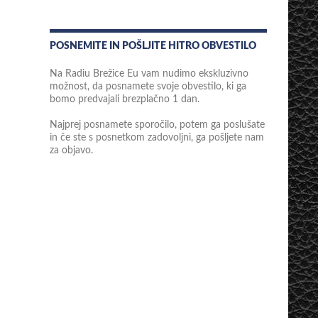
POSNEMITE IN POŠLJITE HITRO OBVESTILO
Na Radiu Brežice Eu vam nudimo ekskluzivno
možnost, da posnamete svoje obvestilo, ki ga
bomo predvajali brezplačno 1 dan.
Najprej posnamete sporočilo, potem ga poslušate
in če ste s posnetkom zadovoljni, ga pošljete nam
za objavo.