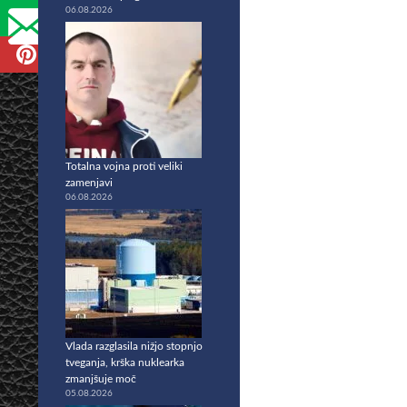
06.08.2026
Totalna vojna proti veliki
zamenjavi
06.08.2026
Vlada razglasila nižjo stopnjo
tveganja, krška nuklearka
zmanjšuje moč
05.08.2026