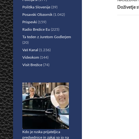
NASLEDNJI
Politika Slovenije
(39)
Doživetje s
Posavski Obzornik
(1.042)
Prispevki
(159)
Radio Brežice Eu
(225)
Ta teden z Juretom Godlerjem
(20)
Vaš Kanal
(1.236)
Videokom
(144)
Visit Brežice
(74)
Kdo je ruska prijateljica
predsednice in zakaj so jo na