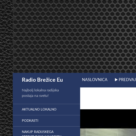
Preskoči
na
vsebino
Išči
Radio Brežice Eu
NASLOVNICA
▶️ PREDVA
Najbolj lokalna radijska
postaja na svetu!
AKTUALNO LOKALNO
PODKASTI
NAKUP RADIJSKEGA