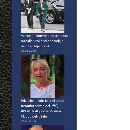
Varnostni konvoj brez ustrezne
razdalje? Policisti opozarjajo
na neskladje pravil
05.08.2026
Priznajte … kdo je imel ob tem
trenutku solzne oči? 🥹👇
#POPTV #LjubezenNaVasi
#LjubavJeNaSelu
05.08.2026