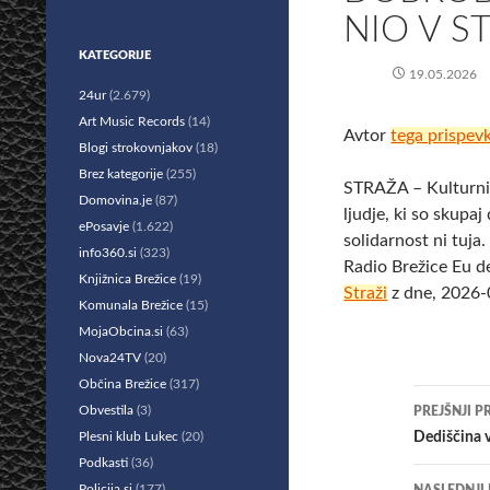
NIO V S
KATEGORIJE
19.05.2026
24ur
(2.679)
Art Music Records
(14)
Avtor
tega prispev
Blogi strokovnjakov
(18)
Brez kategorije
(255)
STRAŽA – Kulturni 
Domovina.je
(87)
ljudje, ki so skupaj
ePosavje
(1.622)
solidarnost ni tuja
info360.si
(323)
Radio Brežice Eu d
Knjižnica Brežice
(19)
Straži
z dne, 2026-
Komunala Brežice
(15)
MojaObcina.si
(63)
Nova24TV
(20)
Občina Brežice
(317)
Krmar
Obvestila
(3)
PREJŠNJI P
po
Plesni klub Lukec
(20)
Dediščina 
Podkasti
(36)
prisp
Policija.si
(177)