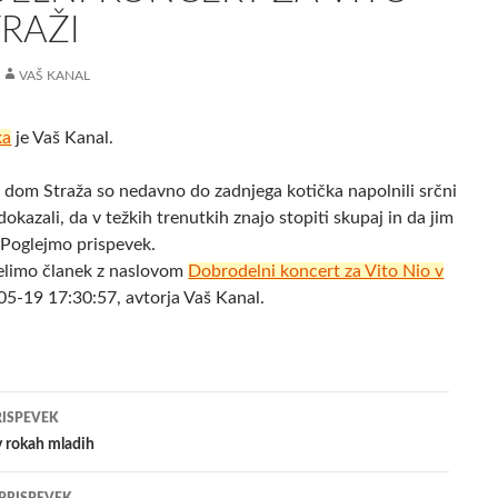
TRAŽI
VAŠ KANAL
ka
je Vaš Kanal.
dom Straža so nedavno do zadnjega kotička napolnili srčni
 dokazali, da v težkih trenutkih znajo stopiti skupaj in da jim
. Poglejmo prispevek.
elimo članek z naslovom
Dobrodelni koncert za Vito Nio v
05-19 17:30:57, avtorja Vaš Kanal.
jenje
RISPEVEK
v rokah mladih
evkih