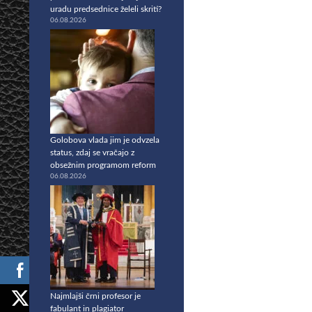
uradu predsednice želeli skriti?
06.08.2026
Golobova vlada jim je odvzela
status, zdaj se vračajo z
obsežnim programom reform
06.08.2026
Najmlajši črni profesor je
fabulant in plagiator