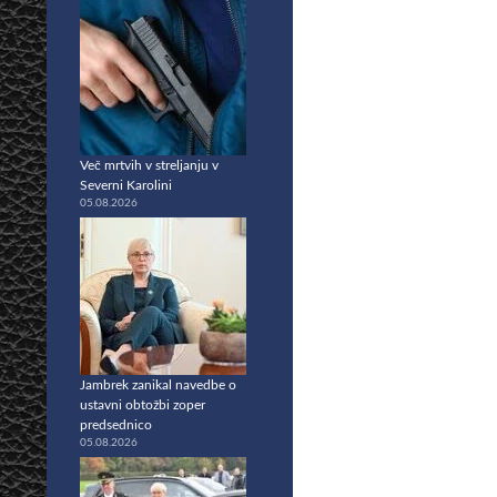
Več mrtvih v streljanju v
Severni Karolini
05.08.2026
Jambrek zanikal navedbe o
ustavni obtožbi zoper
predsednico
05.08.2026