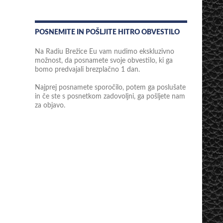
POSNEMITE IN POŠLJITE HITRO OBVESTILO
Na Radiu Brežice Eu vam nudimo ekskluzivno
možnost, da posnamete svoje obvestilo, ki ga
bomo predvajali brezplačno 1 dan.
Najprej posnamete sporočilo, potem ga poslušate
in če ste s posnetkom zadovoljni, ga pošljete nam
za objavo.