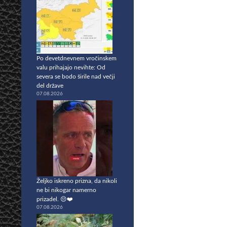
Po devetdnevnem vročinskem
valu prihajajo nevihte: Od
severa se bodo širile nad večji
del države
07.08.2026
Željko iskreno prizna, da nikoli
ne bi nikogar namerno
prizadel. 😔❤️
07.08.2026