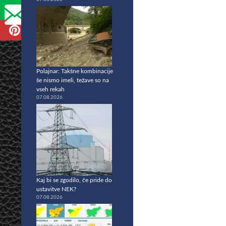
Polajnar: Takšne kombinacije
še nismo imeli, težave so na
vseh rekah
07.08.2026
Kaj bi se zgodilo, če pride do
ustavitve NEK?
07.08.2026