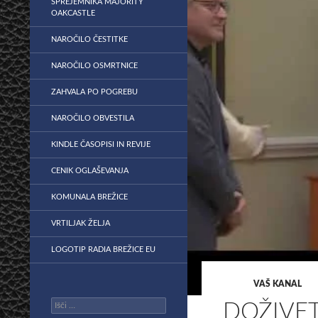
SPREJEMNIKA MAJORITY
OAKCASTLE
NAROČILO ČESTITKE
NAROČILO OSMRTNICE
ZAHVALA PO POGREBU
NAROČILO OBVESTILA
KINDLE ČASOPISI IN REVIJE
CENIK OGLAŠEVANJA
KOMUNALA BREŽICE
VRTILJAK ŽELJA
LOGOTIP RADIA BREŽICE EU
VAŠ KANAL
Išči:
DOŽIVET