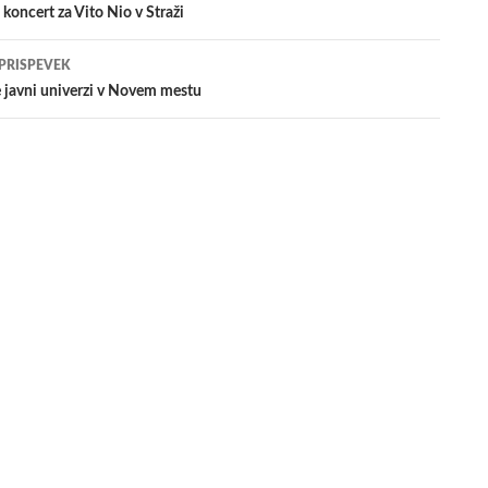
koncert za Vito Nio v Straži
evkih
 PRISPEVEK
e javni univerzi v Novem mestu