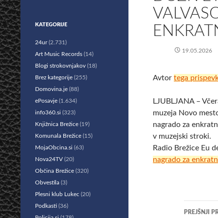
VALVAS
KATEGORIJE
ENKRAT
24ur
(2.731)
19.05.2026
Art Music Records
(14)
Blogi strokovnjakov
(18)
Avtor
tega prispev
Brez kategorije
(255)
Domovina.je
(88)
LJUBLJANA – Včeraj
ePosavje
(1.634)
muzeja Novo mesto 
info360.si
(323)
nagrado za enkratn
Knjižnica Brežice
(19)
v muzejski stroki.
Komunala Brežice
(15)
Radio Brežice Eu d
MojaObcina.si
(63)
nagrado za enkrat
Nova24TV
(20)
Občina Brežice
(320)
Obvestila
(3)
Plesni klub Lukec
(20)
Krmar
Podkasti
(36)
PREJŠNJI P
Policija.si
(178)