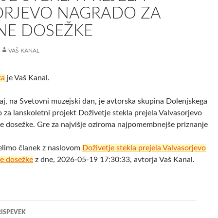
ORJEVO NAGRADO ZA
NE DOSEŽKE
VAŠ KANAL
ka
je Vaš Kanal.
, na Svetovni muzejski dan, je avtorska skupina Dolenjskega
za lanskoletni projekt Doživetje stekla prejela Valvasorjevo
e dosežke. Gre za najvišje oziroma najpomembnejše priznanje
elimo članek z naslovom
Doživetje stekla prejela Valvasorjevo
ne dosežke
z dne, 2026-05-19 17:30:33, avtorja Vaš Kanal.
jenje
RISPEVEK