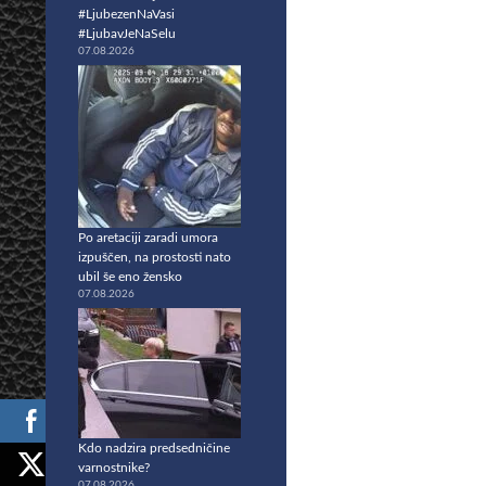
#LjubezenNaVasi
#LjubavJeNaSelu
07.08.2026
Po aretaciji zaradi umora
izpuščen, na prostosti nato
ubil še eno žensko
07.08.2026
Kdo nadzira predsedničine
varnostnike?
07.08.2026