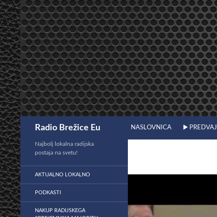
Preskoči
na
vsebino
Išči
Radio Brežice Eu
NASLOVNICA
▶️ PREDVA
Najbolj lokalna radijska
postaja na svetu!
AKTUALNO LOKALNO
PODKASTI
NAKUP RADIJSKEGA