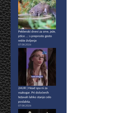
Peklenski dnevi za srne, ježe,
ptice …: s preprosto gesto
rešite življenje
07.08.2026
24UR | Head spa ni za
vsakogar. Pri določenih
težavah lahko stanje celo
poslabša.
07.08.2026