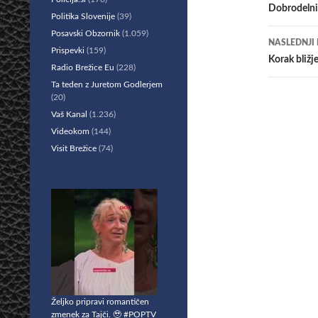
po
Dobrodelni 
Politika Slovenije
(39)
prisp
Posavski Obzornik
(1.059)
NASLEDNJI
Prispevki
(159)
Korak bližj
Radio Brežice Eu
(228)
Ta teden z Juretom Godlerjem
(20)
Vaš Kanal
(1.236)
Videokom
(144)
Visit Brežice
(74)
Željko pripravi romantičen
zmenek za Tajči. 🥹 #POPTV