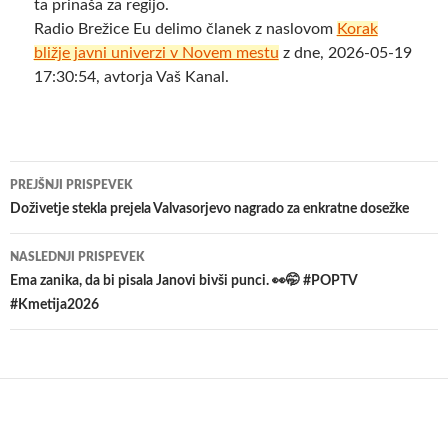
ta prinaša za regijo.
Radio Brežice Eu delimo članek z naslovom
Korak
bližje javni univerzi v Novem mestu
z dne, 2026-05-19
17:30:54, avtorja Vaš Kanal.
Krmarjenje
PREJŠNJI PRISPEVEK
po
Doživetje stekla prejela Valvasorjevo nagrado za enkratne dosežke
prispevkih
NASLEDNJI PRISPEVEK
Ema zanika, da bi pisala Janovi bivši punci. 👀🤭 #POPTV
#Kmetija2026