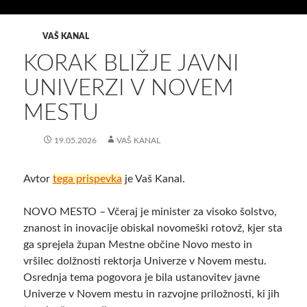
VAŠ KANAL
KORAK BLIŽJE JAVNI
UNIVERZI V NOVEM
MESTU
19.05.2026
VAŠ KANAL
Avtor
tega prispevka
je Vaš Kanal.
NOVO MESTO – Včeraj je minister za visoko šolstvo,
znanost in inovacije obiskal novomeški rotovž, kjer sta
ga sprejela župan Mestne občine Novo mesto in
vršilec dolžnosti rektorja Univerze v Novem mestu.
Osrednja tema pogovora je bila ustanovitev javne
Univerze v Novem mestu in razvojne priložnosti, ki jih