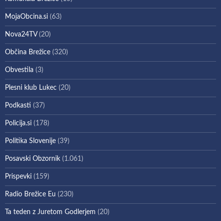
MojaObcina.si
(63)
Nova24TV
(20)
Občina Brežice
(320)
Obvestila
(3)
Plesni klub Lukec
(20)
Podkasti
(37)
Policija.si
(178)
Politika Slovenije
(39)
Posavski Obzornik
(1.061)
Prispevki
(159)
Radio Brežice Eu
(230)
Ta teden z Juretom Godlerjem
(20)