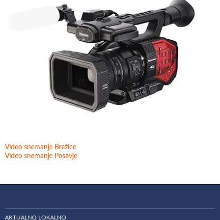
Video snemanje Brežice
Video snemanje Posavje
AKTUALNO LOKALNO