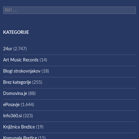
Išči:
KATEGORIJE
24ur
(2.747)
Art Music Records
(14)
Blogi strokovnjakov
(18)
Brez kategorije
(255)
Domovina.je
(88)
ePosavje
(1.644)
info360.si
(323)
Knjižnica Brežice
(19)
Komunala Brežice
(15)