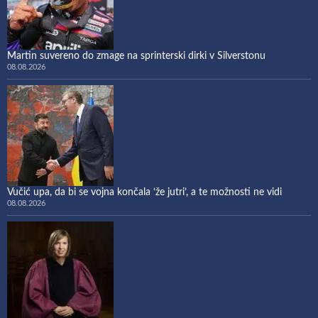
Martin suvereno do zmage na sprinterski dirki v Silverstonu
08.08.2026
Vučić upa, da bi se vojna končala ‘že jutri’, a te možnosti ne vidi
08.08.2026