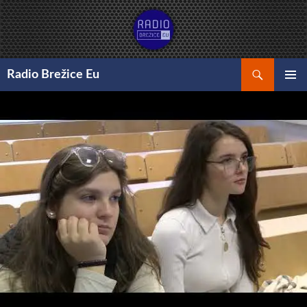
Preskoči
na
vsebino
Išči
Radio Brežice Eu
GLAVNI
MENI