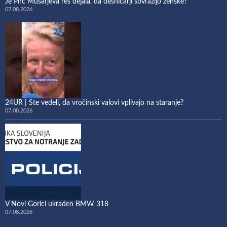
Je Pirc Musarjeva res dejala, da desničarji sovražijo ženske?
07.08.2026
24UR | Ste vedeli, da vročinski valovi vplivajo na staranje?
07.08.2026
V Novi Gorici ukraden BMW 318
07.08.2026