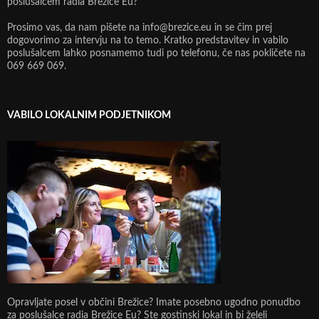
poslušalcem radia Brežice Eu?
Prosimo vas, da nam pišete na info@brezice.eu in se čim prej
dogovorimo za intervju na to temo. Kratko predstavitev in vabilo
poslušalcem lahko posnamemo tudi po telefonu, če nas pokličete na
069 669 069.
VABILO LOKALNIM PODJETNIKOM
Opravljate posel v občini Brežice? Imate posebno ugodno ponudbo
za poslušalce radia Brežice Eu? Ste gostinski lokal in bi želeli