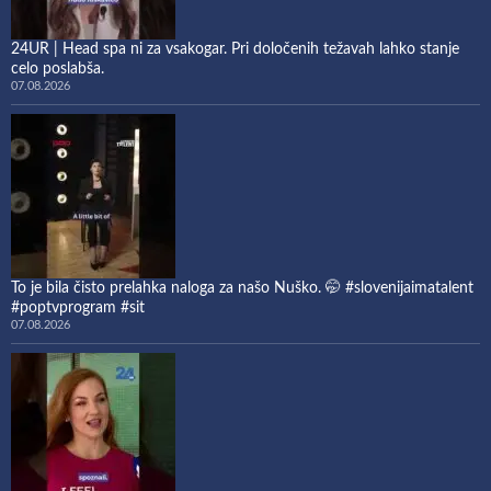
24UR | Head spa ni za vsakogar. Pri določenih težavah lahko stanje
celo poslabša.
07.08.2026
To je bila čisto prelahka naloga za našo Nuško. 🤭 #slovenijaimatalent
#poptvprogram #sit
07.08.2026