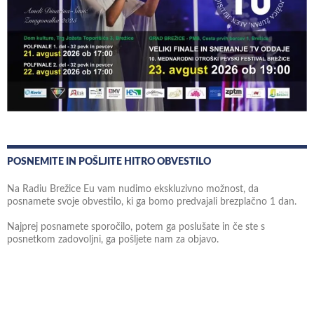
POSNEMITE IN POŠLJITE HITRO OBVESTILO
Na Radiu Brežice Eu vam nudimo ekskluzivno možnost, da
posnamete svoje obvestilo, ki ga bomo predvajali brezplačno 1 dan.
Najprej posnamete sporočilo, potem ga poslušate in če ste s
posnetkom zadovoljni, ga pošljete nam za objavo.