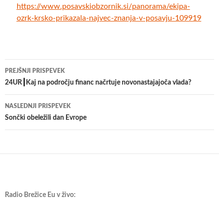
https://www.posavskiobzornik.si/panorama/ekipa-
ozrk-krsko-prikazala-najvec-znanja-v-posavju-109919
Krmarjenje
PREJŠNJI PRISPEVEK
po
24UR┃Kaj na področju financ načrtuje novonastajajoča vlada?
prispevkih
NASLEDNJI PRISPEVEK
Sončki obeležili dan Evrope
Radio Brežice Eu v živo: