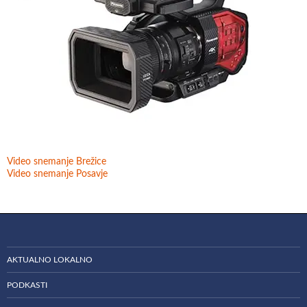
Video snemanje Brežice
Video snemanje Posavje
AKTUALNO LOKALNO
PODKASTI