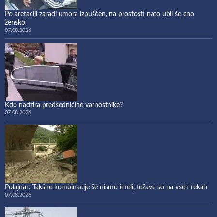
Po aretaciji zaradi umora izpuščen, na prostosti nato ubil še eno
žensko
07.08.2026
Kdo nadzira predsedničine varnostnike?
07.08.2026
Polajnar: Takšne kombinacije še nismo imeli, težave so na vseh rekah
07.08.2026