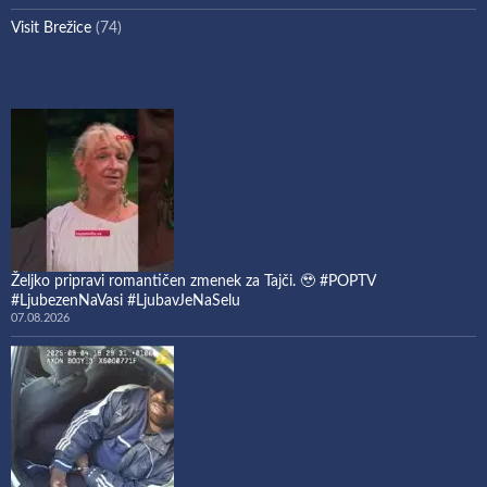
Visit Brežice
(74)
Željko pripravi romantičen zmenek za Tajči. 🥹 #POPTV
#LjubezenNaVasi #LjubavJeNaSelu
07.08.2026