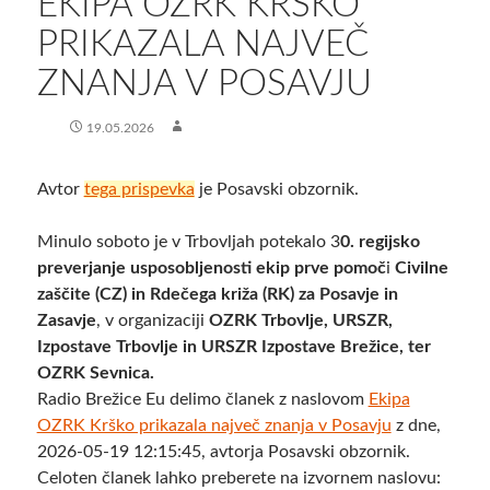
EKIPA OZRK KRŠKO
PRIKAZALA NAJVEČ
ZNANJA V POSAVJU
19.05.2026
Avtor
tega prispevka
je Posavski obzornik.
Minulo soboto je v Trbovljah potekalo 3
0. regijsko
preverjanje usposobljenosti ekip prve pomoč
i
Civilne
zaščite (CZ) in Rdečega križa (RK) za Posavje in
Zasavje
, v organizaciji
OZRK Trbovlje, URSZR,
Izpostave Trbovlje in URSZR Izpostave Brežice, ter
OZRK Sevnica.
Radio Brežice Eu delimo članek z naslovom
Ekipa
OZRK Krško prikazala največ znanja v Posavju
z dne,
2026-05-19 12:15:45, avtorja Posavski obzornik.
Celoten članek lahko preberete na izvornem naslovu: