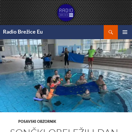
Preskoči
na
vsebino
Išči
Radio Brežice Eu
GLAVNI
MENI
POSAVSKI OBZORNIK