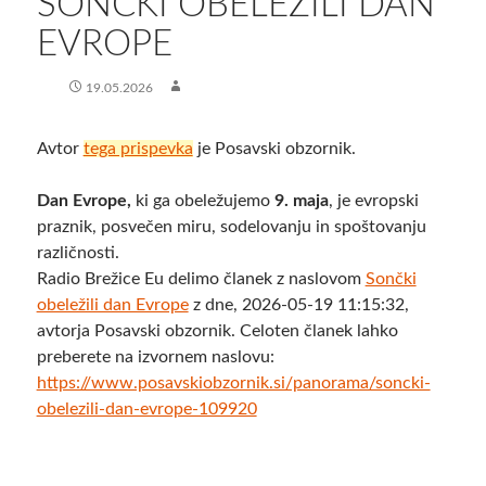
SONČKI OBELEŽILI DAN
EVROPE
19.05.2026
Avtor
tega prispevka
je Posavski obzornik.
Dan Evrope,
ki ga obeležujemo
9. maja
, je evropski
praznik, posvečen miru, sodelovanju in spoštovanju
različnosti.
Radio Brežice Eu delimo članek z naslovom
Sončki
obeležili dan Evrope
z dne, 2026-05-19 11:15:32,
avtorja Posavski obzornik. Celoten članek lahko
preberete na izvornem naslovu:
https://www.posavskiobzornik.si/panorama/soncki-
obelezili-dan-evrope-109920