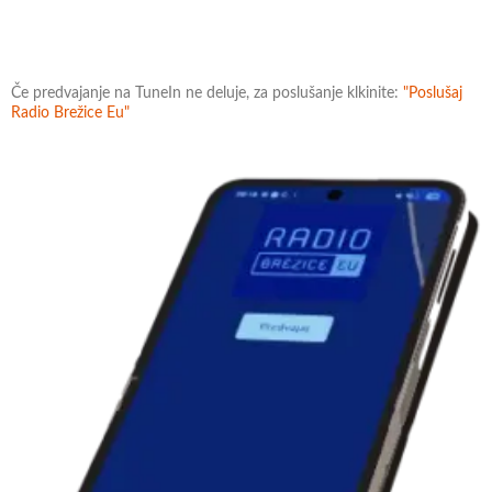
Če predvajanje na TuneIn ne deluje, za poslušanje klkinite:
"Poslušaj
Radio Brežice Eu"