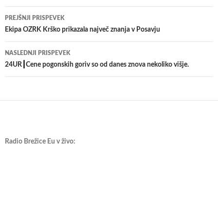
Krmarjenje
PREJŠNJI PRISPEVEK
po
Ekipa OZRK Krško prikazala največ znanja v Posavju
prispevkih
NASLEDNJI PRISPEVEK
24UR┃Cene pogonskih goriv so od danes znova nekoliko višje.
Radio Brežice Eu v živo: