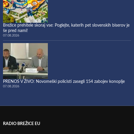
Brežice prehitele skoraj vse: Poglejte, katerih pet slovenskih biserov je
še pred nami!
07.08.2026
PRENOS V ŽIVO: Novomeški policisti zasegli 154 zabojev konoplje
07.08.2026
RADIO BREŽICE EU