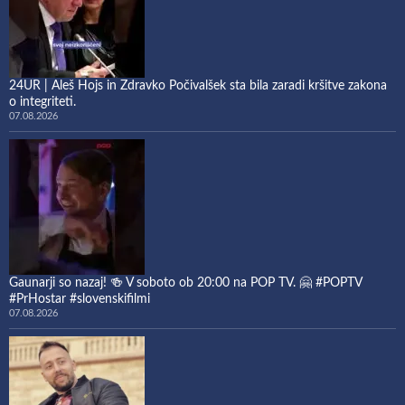
24UR | Aleš Hojs in Zdravko Počivalšek sta bila zaradi kršitve zakona
o integriteti.
07.08.2026
Gaunarji so nazaj! 🍻 V soboto ob 20:00 na POP TV. 🤗 #POPTV
#PrHostar #slovenskifilmi
07.08.2026