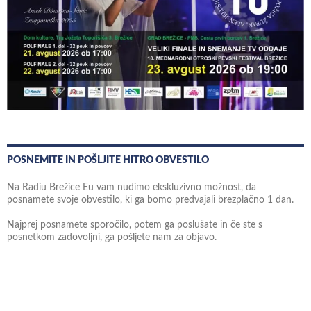
POSNEMITE IN POŠLJITE HITRO OBVESTILO
Na Radiu Brežice Eu vam nudimo ekskluzivno možnost, da
posnamete svoje obvestilo, ki ga bomo predvajali brezplačno 1 dan.
Najprej posnamete sporočilo, potem ga poslušate in če ste s
posnetkom zadovoljni, ga pošljete nam za objavo.