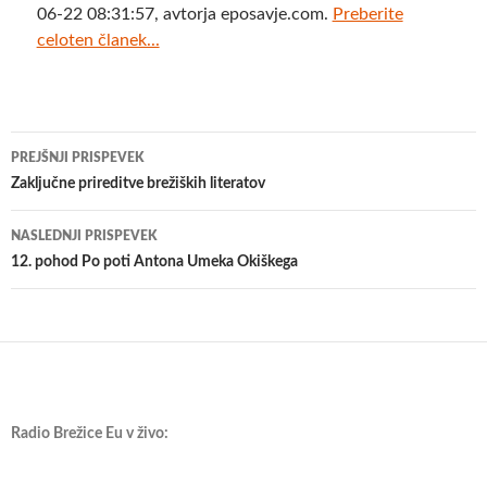
06-22 08:31:57, avtorja eposavje.com.
Preberite
celoten članek...
Krmarjenje
PREJŠNJI PRISPEVEK
po
Zaključne prireditve brežiških literatov
prispevkih
NASLEDNJI PRISPEVEK
12. pohod Po poti Antona Umeka Okiškega
Radio Brežice Eu v živo: