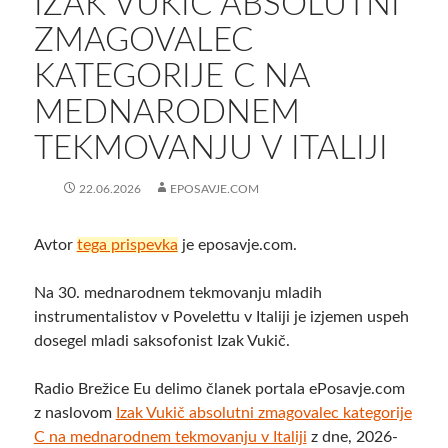
IZAK VUKIČ ABSOLUTNI
ZMAGOVALEC
KATEGORIJE C NA
MEDNARODNEM
TEKMOVANJU V ITALIJI
22.06.2026
EPOSAVJE.COM
Avtor
tega prispevka
je eposavje.com.
Na 30. mednarodnem tekmovanju mladih
instrumentalistov v Povelettu v Italiji je izjemen uspeh
dosegel mladi saksofonist Izak Vukič.
Radio Brežice Eu delimo članek portala ePosavje.com
z naslovom
Izak Vukič absolutni zmagovalec kategorije
C na mednarodnem tekmovanju v Italiji
z dne, 2026-