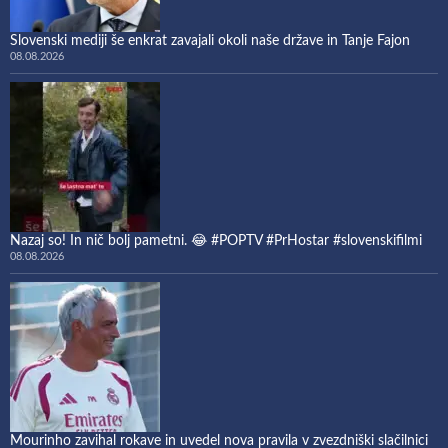
Slovenski mediji še enkrat zavajali okoli naše države in Tanje Fajon
08.08.2026
Nazaj so! In nič bolj pametni. 😂 #POPTV #PrHostar #slovenskifilmi
08.08.2026
Mourinho zavihal rokave in uvedel nova pravila v zvezdniški slačilnici