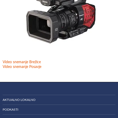
Video snemanje Brežice
Video snemanje Posavje
AKTUALNO LOKALNO
PODKASTI