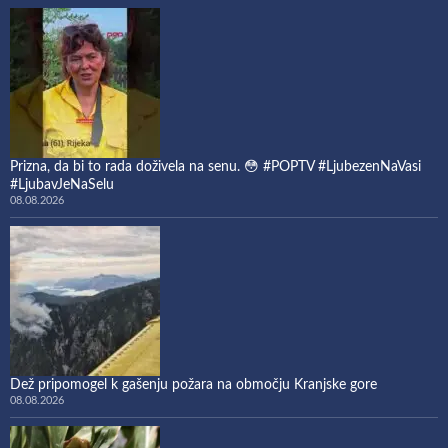
Prizna, da bi to rada doživela na senu. 😳 #POPTV #LjubezenNaVasi
#LjubavJeNaSelu
08.08.2026
Dež pripomogel k gašenju požara na območju Kranjske gore
08.08.2026