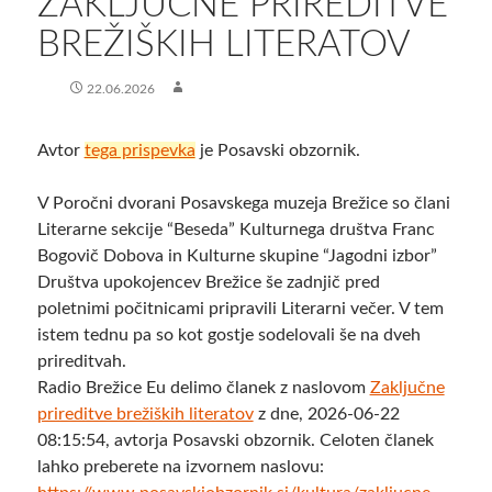
ZAKLJUČNE PRIREDITVE
BREŽIŠKIH LITERATOV
22.06.2026
Avtor
tega prispevka
je Posavski obzornik.
V Poročni dvorani Posavskega muzeja Brežice so člani
Literarne sekcije “Beseda” Kulturnega društva Franc
Bogovič Dobova in Kulturne skupine “Jagodni izbor”
Društva upokojencev Brežice še zadnjič pred
poletnimi počitnicami pripravili Literarni večer. V tem
istem tednu pa so kot gostje sodelovali še na dveh
prireditvah.
Radio Brežice Eu delimo članek z naslovom
Zaključne
prireditve brežiških literatov
z dne, 2026-06-22
08:15:54, avtorja Posavski obzornik. Celoten članek
lahko preberete na izvornem naslovu: