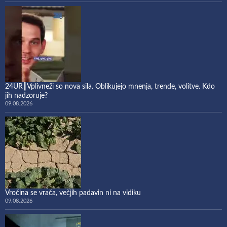
24UR┃Vplivneži so nova sila. Oblikujejo mnenja, trende, volitve. Kdo
jih nadzoruje?
09.08.2026
Vročina se vrača, večjih padavin ni na vidiku
09.08.2026