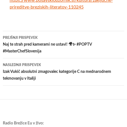
https://www.posavskiobzornik.si/kultura/zakljucne-
prireditve-breziskih-literatov-110245
Krmarjenje
PREJŠNJI PRISPEVEK
po
Naj te strah pred kamerami ne ustavi! 🎥✨ #POPTV
#MasterChefSlovenija
prispevkih
NASLEDNJI PRISPEVEK
Izak Vukič absolutni zmagovalec kategorije C na mednarodnem
tekmovanju v Italiji
Radio Brežice Eu v živo: