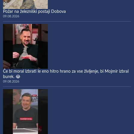
Požar na železniški postaji Dobova
09.08.2026
Če bi moral izbrati le eno hitro hrano za vse življenje, bi Mojmir izbral
burek. 😂
09.08.2026