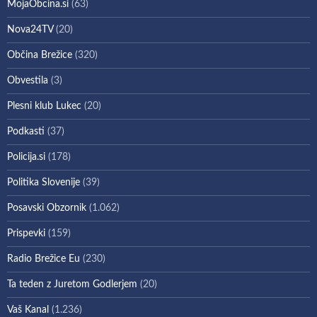
MojaObcina.si
(63)
Nova24TV
(20)
Občina Brežice
(320)
Obvestila
(3)
Plesni klub Lukec
(20)
Podkasti
(37)
Policija.si
(178)
Politika Slovenije
(39)
Posavski Obzornik
(1.062)
Prispevki
(159)
Radio Brežice Eu
(230)
Ta teden z Juretom Godlerjem
(20)
Vaš Kanal
(1.236)