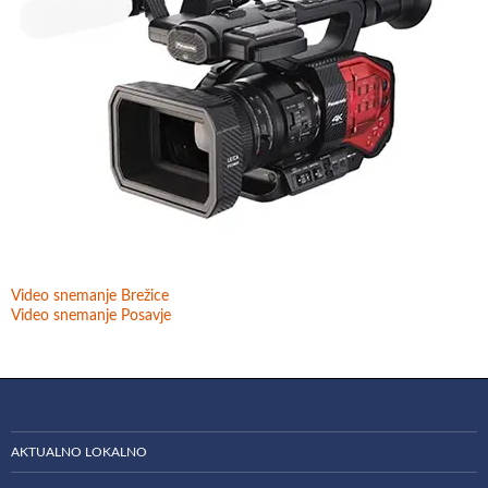
Video snemanje Brežice
Video snemanje Posavje
AKTUALNO LOKALNO