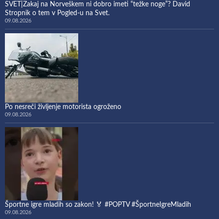
SVET|Zakaj na Norveškem ni dobro imeti “težke noge”? David
Stropnik o tem v Pogled-u na Svet.
09.08.2026
Po nesreči življenje motorista ogroženo
09.08.2026
Športne igre mladih so zakon! 🏅 #POPTV #ŠportneIgreMladih
09.08.2026