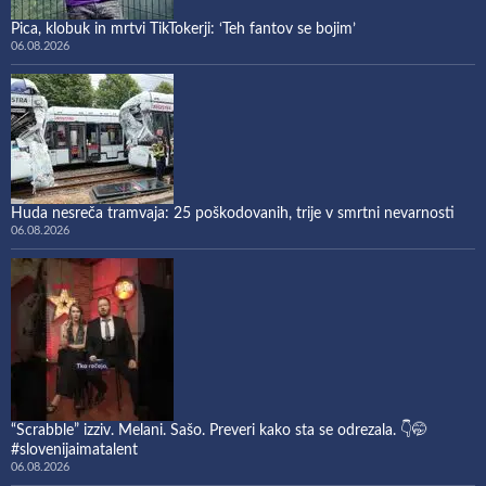
Pica, klobuk in mrtvi TikTokerji: ‘Teh fantov se bojim’
06.08.2026
Huda nesreča tramvaja: 25 poškodovanih, trije v smrtni nevarnosti
06.08.2026
“Scrabble” izziv. Melani. Sašo. Preveri kako sta se odrezala. 👇🤭
#slovenijaimatalent
06.08.2026