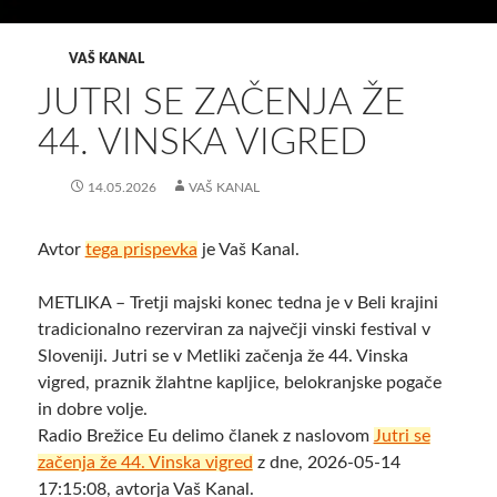
VAŠ KANAL
JUTRI SE ZAČENJA ŽE
44. VINSKA VIGRED
14.05.2026
VAŠ KANAL
Avtor
tega prispevka
je Vaš Kanal.
METLIKA – Tretji majski konec tedna je v Beli krajini
tradicionalno rezerviran za največji vinski festival v
Sloveniji. Jutri se v Metliki začenja že 44. Vinska
vigred, praznik žlahtne kapljice, belokranjske pogače
in dobre volje.
Radio Brežice Eu delimo članek z naslovom
Jutri se
začenja že 44. Vinska vigred
z dne, 2026-05-14
17:15:08, avtorja Vaš Kanal.