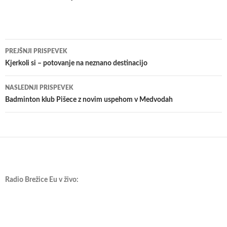
Krmarjenje
PREJŠNJI PRISPEVEK
po
Kjerkoli si – potovanje na neznano destinacijo
prispevkih
NASLEDNJI PRISPEVEK
Badminton klub Pišece z novim uspehom v Medvodah
Radio Brežice Eu v živo: