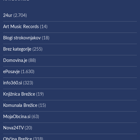
24ur
(2.704)
Art Music Records
(14)
Blogi strokovnjakov
(18)
Brez kategorije
(255)
Domovina.je
(88)
ePosavje
(1.630)
info360.si
(323)
Knjižnica Brežice
(19)
Komunala Brežice
(15)
MojaObcina.si
(63)
Nova24TV
(20)
Občina Brežice
(318)