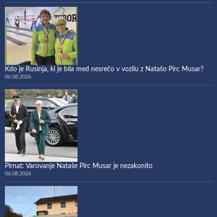
Kdo je Rusinja, ki je bila med nesrečo v vozilu z Natašo Pirc Musar?
06.08.2026
Pirnat: Varovanje Nataše Pirc Musar je nezakonito
06.08.2026