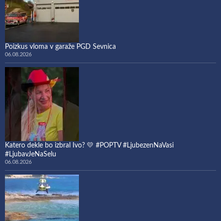
Poizkus vloma v garaže PGD Sevnica
06.08.2026
Katero dekle bo izbral Ivo? 💛 #POPTV #LjubezenNaVasi
#LjubavJeNaSelu
06.08.2026