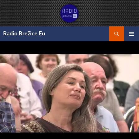
Preskoči
na
vsebino
Išči
Radio Brežice Eu
GLAVNI
MENI