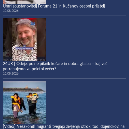
Umrl soustanovitelj Foruma 21 in Kučanov osebni prijatelj
10.08.2026
24UR | Odeje, polne piknik košare in dobra glasba – kaj več
potrebujemo za poletni večer?
10.08.2026
[Video] Nezakoniti migranti tvegajo življenja otrok, tudi dojenčkov, na