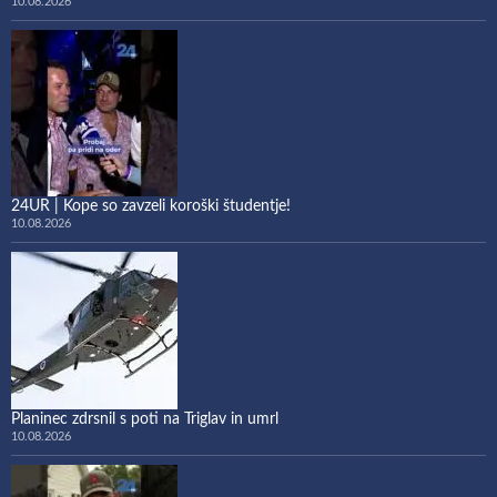
10.08.2026
24UR | Kope so zavzeli koroški študentje!
10.08.2026
Planinec zdrsnil s poti na Triglav in umrl
10.08.2026