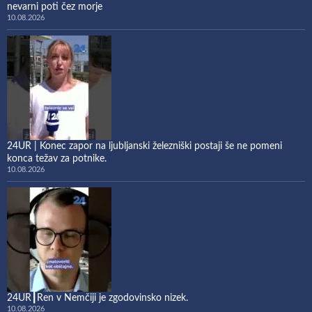
nevarni poti čez morje
10.08.2026
24UR | Konec zapor na ljubljanski železniški postaji še ne pomeni
konca težav za potnike.
10.08.2026
24UR┃Ren v Nemčiji je zgodovinsko nizek.
10.08.2026