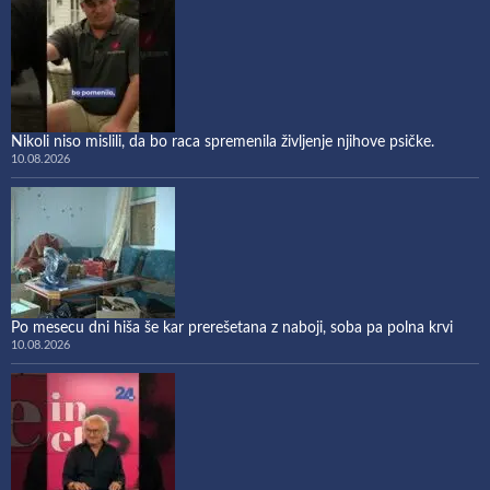
Nikoli niso mislili, da bo raca spremenila življenje njihove psičke.
10.08.2026
Po mesecu dni hiša še kar prerešetana z naboji, soba pa polna krvi
10.08.2026