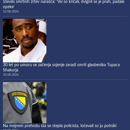
Število smrtnih žrtev narašča: ‘Vsi so kričali, dvignil se je prah, padale
opeke’
10.08.2026
30 let po umoru se začenja sojenje zaradi smrti glasbenika Tupaca
Shakurja
10.08.2026
Na mejnem prehodu sta se stepla policista, ločevali so ju potniki