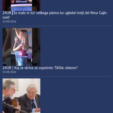
24UR┃Še malo in luč velikega platna bo ugledal tretji del filma Gajin
svet!
10.08.2026
24UR | Kaj se skriva za uspešnim TikTok videom?
10.08.2026