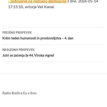
- potovanje na neznano destinacijo
z dne, 2026-05-14
17:15:10, avtorja Vaš Kanal.
Krmarjenje
PREJŠNJI PRISPEVEK
po
Krkin teden humanosti in prostovoljstva – 4. dan
prispevkih
NASLEDNJI PRISPEVEK
Jutri se začenja že 44. Vinska vigred
Radio Brežice Eu v živo: