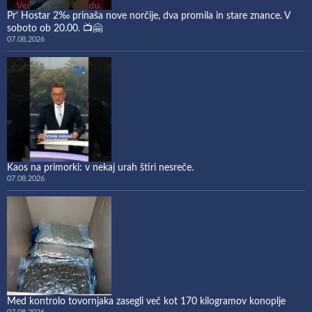
Pr’ Hostar 2‰ prinaša nove norčije, dva promila in stare znance. V
soboto ob 20.00. 📺🤗
07.08.2026
Kaos na primorki: v nekaj urah štiri nesreče.
07.08.2026
Med kontrolo tovornjaka zasegli več kot 170 kilogramov konoplje