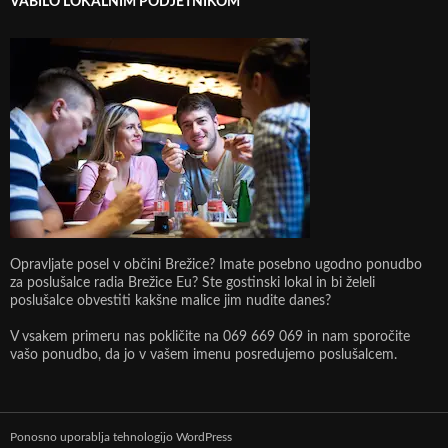
VABILO LOKALNIM PODJETNIKOM
Opravljate posel v občini Brežice? Imate posebno ugodno ponudbo
za poslušalce radia Brežice Eu? Ste gostinski lokal in bi želeli
poslušalce obvestiti kakšne malice jim nudite danes?
V vsakem primeru nas pokličite na 069 669 069 in nam sporočite
vašo ponudbo, da jo v vašem imenu posredujemo poslušalcem.
Ponosno uporablja tehnologijo WordPress