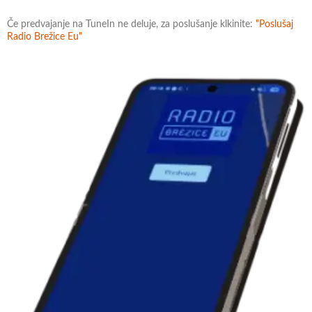
Če predvajanje na TuneIn ne deluje, za poslušanje klkinite:
"Poslušaj
Radio Brežice Eu"