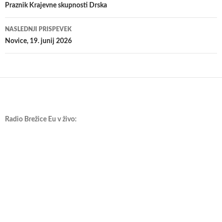
po
Praznik Krajevne skupnosti Drska
prispevkih
NASLEDNJI PRISPEVEK
Novice, 19. junij 2026
Radio Brežice Eu v živo: