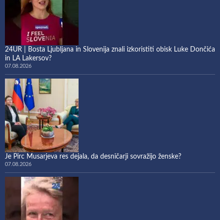
24UR | Bosta Ljubljana in Slovenija znali izkoristiti obisk Luke Dončića
in LA Lakersov?
07.08.2026
Je Pirc Musarjeva res dejala, da desničarji sovražijo ženske?
07.08.2026