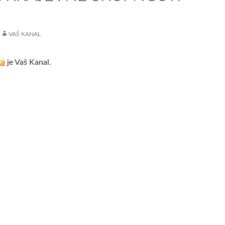
VAŠ KANAL
ka
je Vaš Kanal.