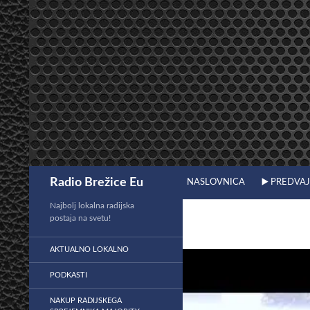
Preskoči
na
vsebino
Išči
Radio Brežice Eu
NASLOVNICA
▶️ PREDVA
Najbolj lokalna radijska
postaja na svetu!
AKTUALNO LOKALNO
PODKASTI
NAKUP RADIJSKEGA