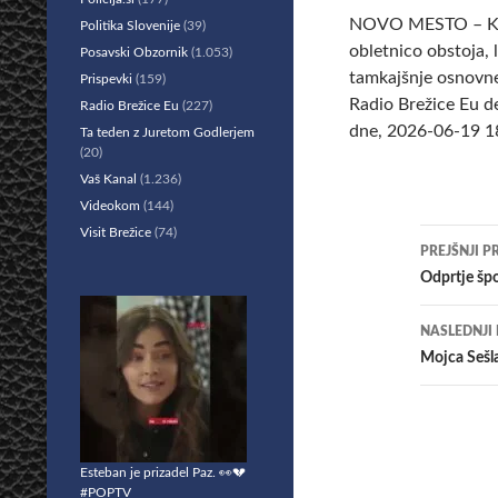
NOVO MESTO – Kraj
Politika Slovenije
(39)
obletnico obstoja, 
Posavski Obzornik
(1.053)
tamkajšnje osnovne 
Prispevki
(159)
Radio Brežice Eu d
Radio Brežice Eu
(227)
dne, 2026-06-19 18
Ta teden z Juretom Godlerjem
(20)
Vaš Kanal
(1.236)
Videokom
(144)
Visit Brežice
(74)
Krmar
PREJŠNJI P
po
Odprtje špo
prisp
NASLEDNJI
Mojca Sešla
Esteban je prizadel Paz. 👀💔
#POPTV