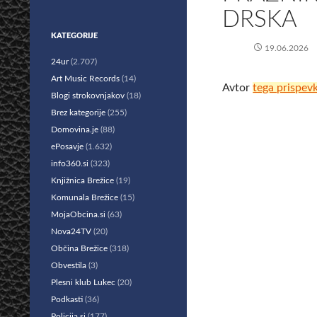
DRSKA
KATEGORIJE
19.06.2026
24ur
(2.707)
Art Music Records
(14)
Avtor
tega prispev
Blogi strokovnjakov
(18)
Brez kategorije
(255)
Domovina.je
(88)
ePosavje
(1.632)
info360.si
(323)
Knjižnica Brežice
(19)
Komunala Brežice
(15)
MojaObcina.si
(63)
Nova24TV
(20)
Občina Brežice
(318)
Obvestila
(3)
Plesni klub Lukec
(20)
Podkasti
(36)
Policija.si
(177)