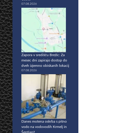
07.08.2026
Zapora v središču Brežic: Za
mesec dni zapirajo dostop do
dveh izjemno obiskanih lokacij
07.08.2026
Danes motena oskrba s pitno
vodo na vodovodih Krmelj in
Šentjanž