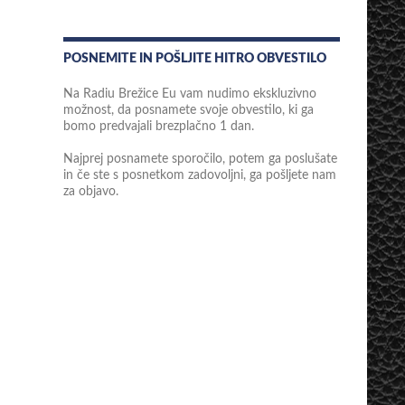
POSNEMITE IN POŠLJITE HITRO OBVESTILO
Na Radiu Brežice Eu vam nudimo ekskluzivno
možnost, da posnamete svoje obvestilo, ki ga
bomo predvajali brezplačno 1 dan.
Najprej posnamete sporočilo, potem ga poslušate
in če ste s posnetkom zadovoljni, ga pošljete nam
za objavo.