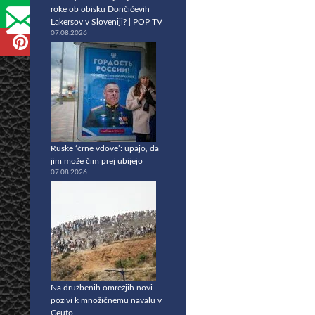
roke ob obisku Dončićevih
Lakersov v Sloveniji? | POP TV
07.08.2026
Ruske ‘črne vdove’: upajo, da
jim može čim prej ubijejo
07.08.2026
Na družbenih omrežjih novi
pozivi k množičnemu navalu v
Ceuto