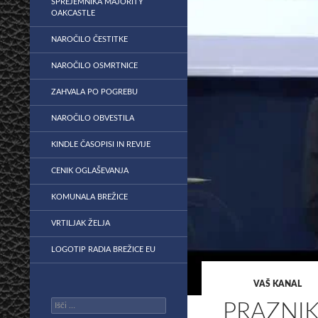
SPREJEMNIKA MAJORITY
OAKCASTLE
NAROČILO ČESTITKE
NAROČILO OSMRTNICE
ZAHVALA PO POGREBU
NAROČILO OBVESTILA
KINDLE ČASOPISI IN REVIJE
CENIK OGLAŠEVANJA
KOMUNALA BREŽICE
VRTILJAK ŽELJA
LOGOTIP RADIA BREŽICE EU
VAŠ KANAL
Išči:
PRAZNIK