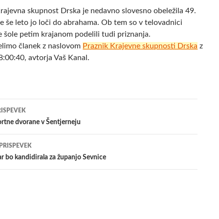
evna skupnost Drska je nedavno slovesno obeležila 49.
le še leto jo loči do abrahama. Ob tem so v telovadnici
šole petim krajanom podelili tudi priznanja.
elimo članek z naslovom
Praznik Krajevne skupnosti Drska
z
:00:40, avtorja Vaš Kanal.
jenje
RISPEVEK
rtne dvorane v Šentjerneju
evkih
 PRISPEVEK
r bo kandidirala za županjo Sevnice