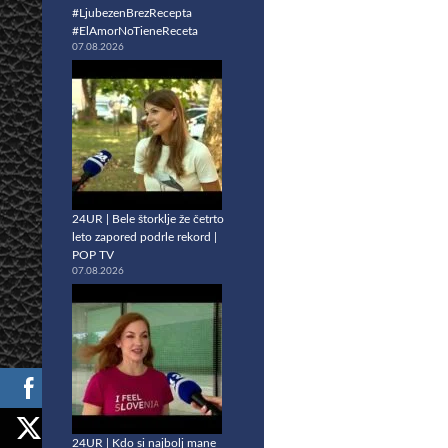
#LjubezenBrezRecepta
#ElAmorNoTieneReceta
07.08.2026
24UR | Bele štorklje že četrto
leto zapored podrle rekord |
POP TV
07.08.2026
24UR | Kdo si najbolj mane