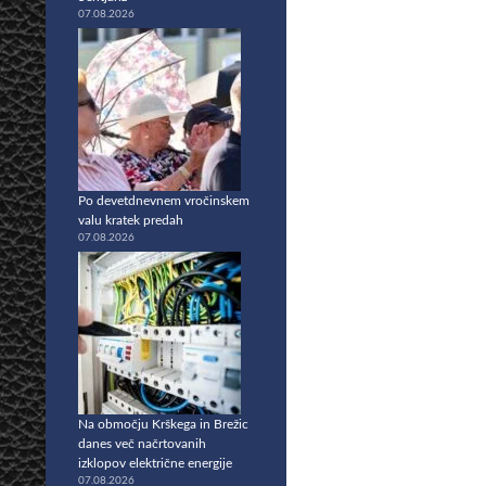
07.08.2026
Po devetdnevnem vročinskem
valu kratek predah
07.08.2026
Na območju Krškega in Brežic
danes več načrtovanih
izklopov električne energije
07.08.2026