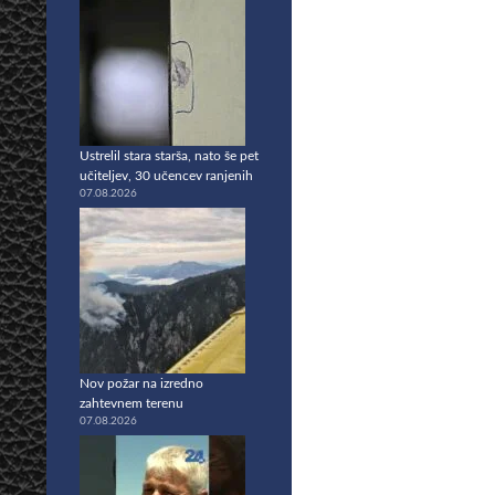
Ustrelil stara starša, nato še pet
učiteljev, 30 učencev ranjenih
07.08.2026
Nov požar na izredno
zahtevnem terenu
07.08.2026