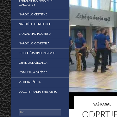
SPREJEMNIKA MAJORITY
OAKCASTLE
NAROČILO ČESTITKE
NAROČILO OSMRTNICE
ZAHVALA PO POGREBU
NAROČILO OBVESTILA
KINDLE ČASOPISI IN REVIJE
CENIK OGLAŠEVANJA
KOMUNALA BREŽICE
VRTILJAK ŽELJA
LOGOTIP RADIA BREŽICE EU
VAŠ KANAL
Išči:
ODPRTJ