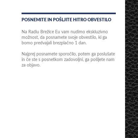
POSNEMITE IN POŠLJITE HITRO OBVESTILO
Na Radiu Brežice Eu vam nudimo ekskluzivno
možnost, da posnamete svoje obvestilo, ki ga
bomo predvajali brezplačno 1 dan.
Najprej posnamete sporočilo, potem ga poslušate
in če ste s posnetkom zadovoljni, ga pošljete nam
za objavo.