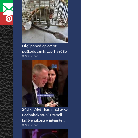
Divji pohod opice: 18
poškodovanih, zaprli več šol
07.08.2026
24UR | Aleš Hojs in Zdravko
Počivalšek sta bila zaradi
kršitve zakona o integriteti.
07.08.2026