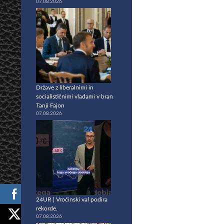
07.08.2026
Države z liberalnimi in
socialističnimi vladami v bran
Tanji Fajon
07.08.2026
24UR | Vročinski val podira
rekorde.
07.08.2026