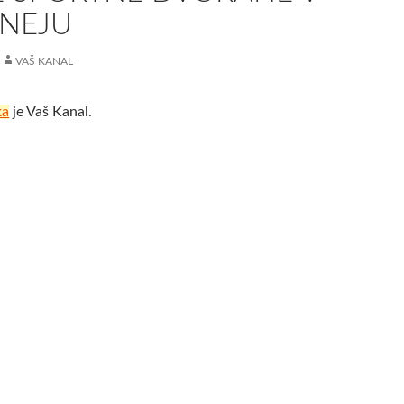
RNEJU
VAŠ KANAL
ka
je Vaš Kanal.