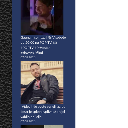
Gaunarji so nazaj! 🍻 V soboto
ob 20:00 na POP TV. 🤗
#POPTV #PrHostar
#slovenskifilmi
07.08.2026
[Video] Ne boste verjeli, zaradi
česar je spletni vplivnež prejel
vabilo policije
07.08.2026