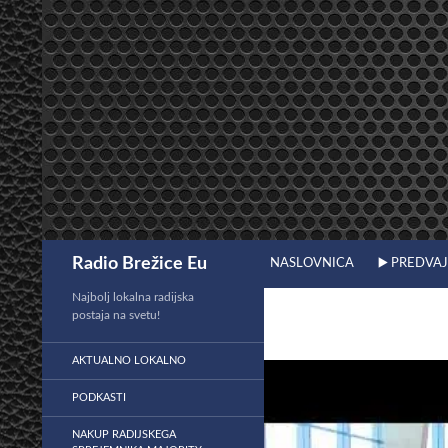
Preskoči
na
vsebino
Išči
Radio Brežice Eu
NASLOVNICA
▶️ PREDVA
Najbolj lokalna radijska
postaja na svetu!
AKTUALNO LOKALNO
PODKASTI
NAKUP RADIJSKEGA