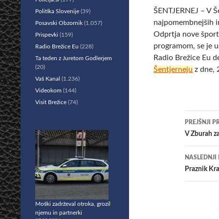
ŠENTJERNEJ – V Šen
Politika Slovenije
(39)
najpomembnejših in
Posavski Obzornik
(1.057)
Odprtja nove športn
Prispevki
(159)
programom, se je u
Radio Brežice Eu
(228)
Radio Brežice Eu d
Ta teden z Juretom Godlerjem
(20)
Šentjerneju
z dne, 
Vaš Kanal
(1.236)
Videokom
(144)
Visit Brežice
(74)
Krmar
PREJŠNJI P
po
V Zburah z
prisp
NASLEDNJI
Praznik Kr
Moški zadrževal otroka, grozil
njemu in partnerki