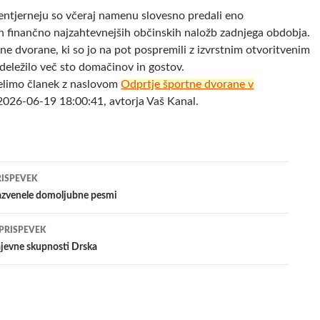
tjerneju so včeraj namenu slovesno predali eno
 finančno najzahtevnejših občinskih naložb zadnjega obdobja.
e dvorane, ki so jo na pot pospremili z izvrstnim otvoritvenim
deležilo več sto domačinov in gostov.
elimo članek z naslovom
Odprtje športne dvorane v
2026-06-19 18:00:41, avtorja Vaš Kanal.
jenje
RISPEVEK
azvenele domoljubne pesmi
evkih
 PRISPEVEK
ajevne skupnosti Drska