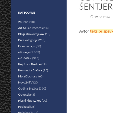
ŠENTJE
KATEGORIJE
19.06.2026
24ur
(2.718)
Art Music Records
(14)
Avtor
tega prispev
Blogi strokovnjakov
(18)
Brez kategorije
(255)
Domovina.je
(88)
ePosavje
(1.633)
info360.si
(323)
Knjižnica Brežice
(19)
Komunala Brežice
(15)
MojaObcina.si
(63)
Nova24TV
(20)
Občina Brežice
(320)
Obvestila
(3)
Plesni klub Lukec
(20)
Podkasti
(36)
Policija.si
(177)