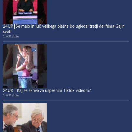
24UR┃Še malo in luč velikega platna bo ugledal tretji del filma Gajin
svet!
10.08.2026
24UR | Kaj se skriva za uspešnim TikTok videom?
10.08.2026