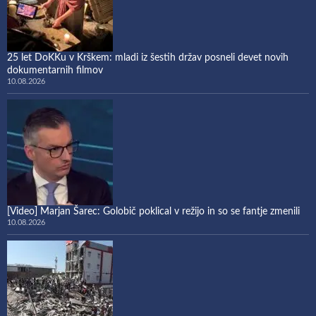
25 let DoKKu v Krškem: mladi iz šestih držav posneli devet novih
dokumentarnih filmov
10.08.2026
[Video] Marjan Šarec: Golobič poklical v režijo in so se fantje zmenili
10.08.2026