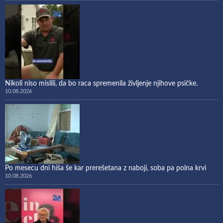
Nikoli niso mislili, da bo raca spremenila življenje njihove psičke.
10.08.2026
Po mesecu dni hiša še kar prerešetana z naboji, soba pa polna krvi
10.08.2026