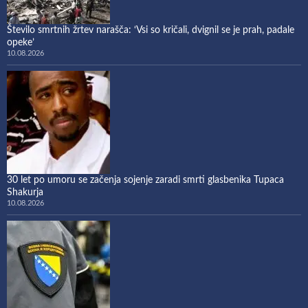
Število smrtnih žrtev narašča: ‘Vsi so kričali, dvignil se je prah, padale
opeke’
10.08.2026
30 let po umoru se začenja sojenje zaradi smrti glasbenika Tupaca
Shakurja
10.08.2026