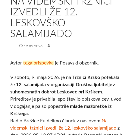
​NA VIDEMSKI TRŽNICI
IZVEDLI ŽE 12.
LESKOVŠKO
SALAMIJADO
12.05.2026
Avtor
tega prispevka
je Posavski obzornik.
V soboto, 9. maja 2026, je na
Tržnici Krško
potekala
že
12. salamijada v organizaciji Društva ljubiteljev
suhomesnatih dobrot Leskovec pri Krškem
.
Prireditev je privabila lepo število obiskovalcev, uvod
v dogajanje pa so popestrile
mlade mažoretke iz
Krškega.
Radio Brežice Eu delimo članek z naslovom
​Na
videmski tržnici izvedli že 12. leskovško salamijado
z