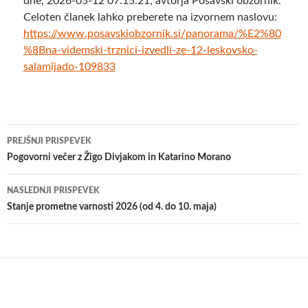
dne, 2026-05-12 07:15:21, avtorja Posavski obzornik.
Celoten članek lahko preberete na izvornem naslovu:
https://www.posavskiobzornik.si/panorama/%E2%80
%8Bna-videmski-trznici-izvedli-ze-12-leskovsko-
salamijado-109833
Krmarjenje
PREJŠNJI PRISPEVEK
po
Pogovorni večer z Žigo Divjakom in Katarino Morano
prispevkih
NASLEDNJI PRISPEVEK
Stanje prometne varnosti 2026 (od 4. do 10. maja)