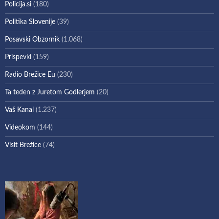
Policija.si
(180)
Politika Slovenije
(39)
Posavski Obzornik
(1.068)
Prispevki
(159)
Radio Brežice Eu
(230)
Ta teden z Juretom Godlerjem
(20)
Vaš Kanal
(1.237)
Videokom
(144)
Visit Brežice
(74)