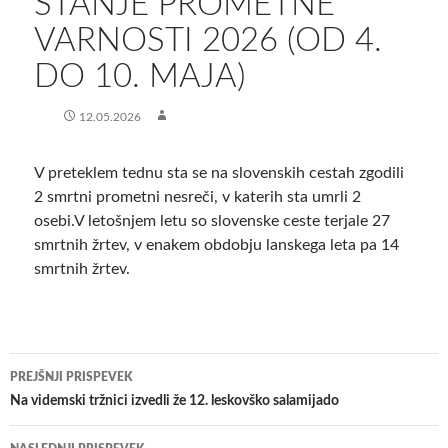
STANJE PROMETNE
VARNOSTI 2026 (OD 4.
DO 10. MAJA)
12.05.2026
V preteklem tednu sta se na slovenskih cestah zgodili
2 smrtni prometni nesreči, v katerih sta umrli 2
osebi.V letošnjem letu so slovenske ceste terjale 27
smrtnih žrtev, v enakem obdobju lanskega leta pa 14
smrtnih žrtev.
Krmarjenje
PREJŠNJI PRISPEVEK
po
​Na videmski tržnici izvedli že 12. leskovško salamijado
prispevkih