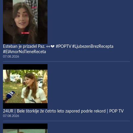
Esteban je prizadel Paz. 👀💔 #POPTV #LjubezenBrezRecepta
#ElAmorNoTieneReceta
07.08.2026
24UR | Bele štorklje že četrto leto zapored podrle rekord | POP TV
07.08.2026