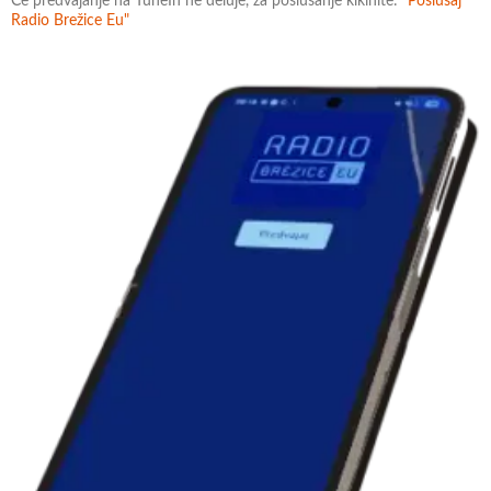
Če predvajanje na TuneIn ne deluje, za poslušanje klkinite:
"Poslušaj
Radio Brežice Eu"