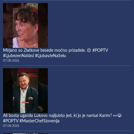
Mirjano so Zlatkove besede močno prizadele. 😔 #POPTV
#LjubezenNaVasi #LjubavJeNaSelu
07.08.2026
Ali bosta uganila Lukovo najljubšo jed, ki jo je narisal Karim? 👀😂
#POPTV #MasterChefSlovenija
07.08.2026