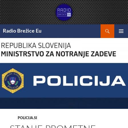
Preskoči
na
vsebino
Išči
Radio Brežice Eu
GLAVNI
MENI
POLICIJA.SI