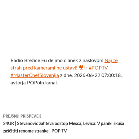
Radio Brežice Eu delimo članek z naslovom
Naj te
strah pred kamerami ne ustavi! 🎥✨ #POPTV
#MasterChefSlovenija
z dne, 2026-06-22 07:00:18,
avtorja POPoln kanal.
Krmarjenje
PREJŠNJI PRISPEVEK
po
24UR | Stevanović zahteva odstop Mesca, Levica: V paniki skuša
zaščititi renome stranke | POP TV
prispevkih