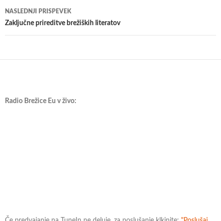
NASLEDNJI PRISPEVEK
Zaključne prireditve brežiških literatov
Radio Brežice Eu v živo:
Če predvajanje na TuneIn ne deluje, za poslušanje klkinite:
"Poslušaj