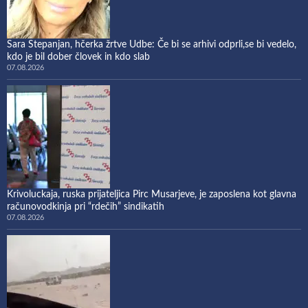
Sara Stepanjan, hčerka žrtve Udbe: Če bi se arhivi odprli,se bi vedelo,
kdo je bil dober človek in kdo slab
07.08.2026
Krivoluckaja, ruska prijateljica Pirc Musarjeve, je zaposlena kot glavna
računovodkinja pri “rdečih” sindikatih
07.08.2026