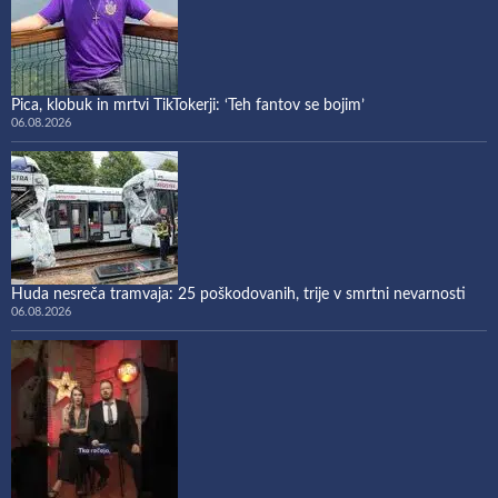
Pica, klobuk in mrtvi TikTokerji: ‘Teh fantov se bojim’
06.08.2026
Huda nesreča tramvaja: 25 poškodovanih, trije v smrtni nevarnosti
06.08.2026