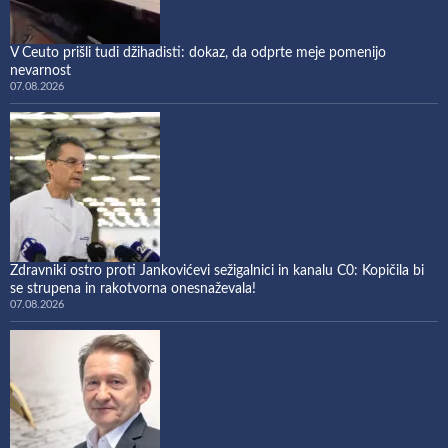
V Ceuto prišli tudi džihadisti: dokaz, da odprte meje pomenijo
nevarnost
07.08.2026
Zdravniki ostro proti Jankovićevi sežigalnici in kanalu C0: Kopičila bi
se strupena in rakotvorna onesnaževala!
07.08.2026