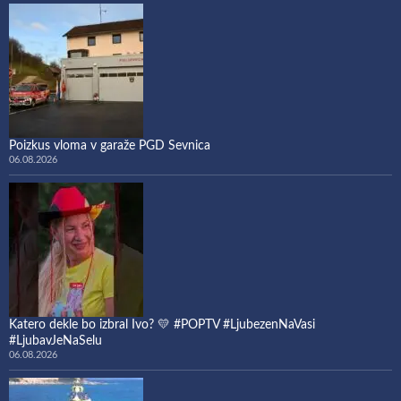
Poizkus vloma v garaže PGD Sevnica
06.08.2026
Katero dekle bo izbral Ivo? 💛 #POPTV #LjubezenNaVasi
#LjubavJeNaSelu
06.08.2026