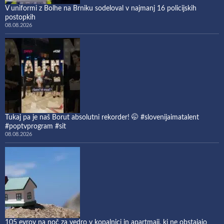
V uniformi z Bolhe na Brniku sodeloval v najmanj 16 policijskih
postopkih
08.08.2026
Tukaj pa je naš Borut absolutni rekorder! 🤭 #slovenijaimatalent
#poptvprogram #sit
08.08.2026
105 evrov na noč za vedro v kopalnici in apartmaji, ki ne obstajajo