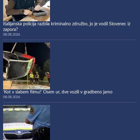
Italijanska policija razbila kriminalno združbo, jo je vodil Slovenec iz
zapora?
08.08.2026
‘Kot v slabem filmu!’ Osem ur, dve vozili v gradbeno jamo
08.08.2026