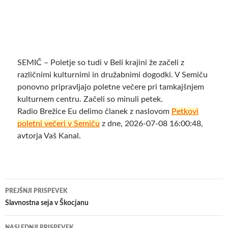
SEMIČ – Poletje so tudi v Beli krajini že začeli z
različnimi kulturnimi in družabnimi dogodki. V Semiču
ponovno pripravljajo poletne večere pri tamkajšnjem
kulturnem centru. Začeli so minuli petek.
Radio Brežice Eu delimo članek z naslovom
Petkovi
poletni večeri v Semiču
z dne, 2026-07-08 16:00:48,
avtorja Vaš Kanal.
Krmarjenje
PREJŠNJI PRISPEVEK
po
Slavnostna seja v Škocjanu
prispevkih
NASLEDNJI PRISPEVEK