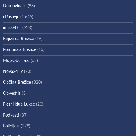
Domovina.je
(88)
ePosavje
(1.645)
info360.si
(323)
Knjižnica Brežice
(19)
Komunala Brežice
(15)
MojaObcina.si
(63)
Nova24TV
(20)
Občina Brežice
(320)
Obvestila
(3)
Plesni klub Lukec
(20)
Podkasti
(37)
Policija.si
(178)