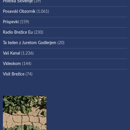
Politika Slovenije
(39)
Posavski Obzornik
(1.061)
Prispevki
(159)
Radio Brežice Eu
(230)
Ta teden z Juretom Godlerjem
(20)
Vaš Kanal
(1.236)
Videokom
(144)
Visit Brežice
(74)