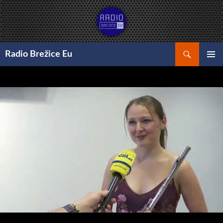
Preskoči
na
vsebino
Išči
Radio Brežice Eu
GLAVNI
MENI