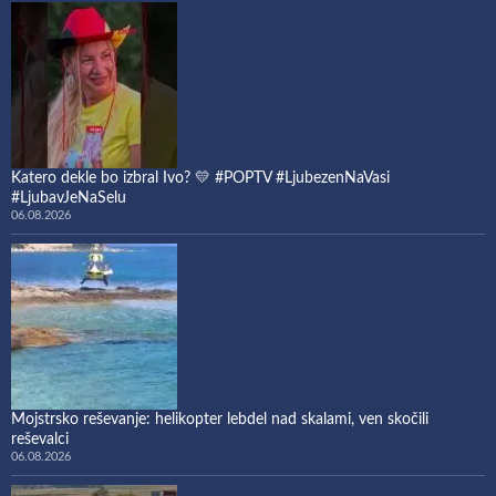
Katero dekle bo izbral Ivo? 💛 #POPTV #LjubezenNaVasi
#LjubavJeNaSelu
06.08.2026
Mojstrsko reševanje: helikopter lebdel nad skalami, ven skočili
reševalci
06.08.2026