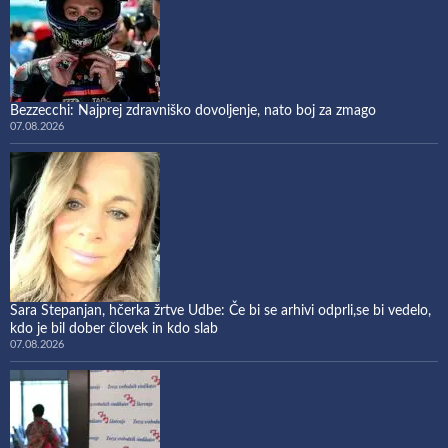
Bezzecchi: Najprej zdravniško dovoljenje, nato boj za zmago
07.08.2026
Sara Stepanjan, hčerka žrtve Udbe: Če bi se arhivi odprli,se bi vedelo,
kdo je bil dober človek in kdo slab
07.08.2026