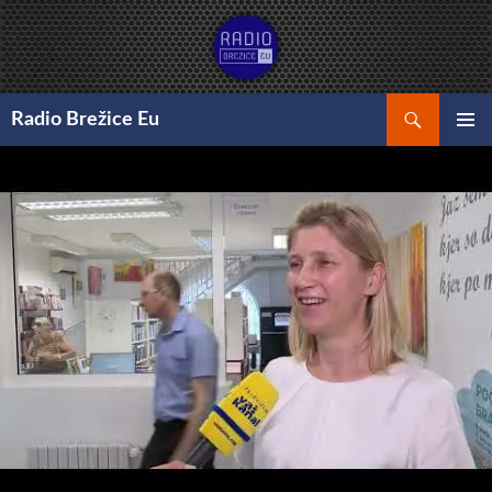
Preskoči
na
vsebino
Išči
Radio Brežice Eu
GLAVNI
MENI