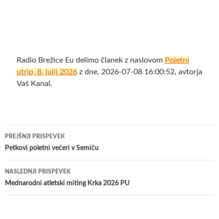
Radio Brežice Eu delimo članek z naslovom
Poletni
utrip, 8. julij 2026
z dne, 2026-07-08 16:00:52, avtorja
Vaš Kanal.
Krmarjenje
PREJŠNJI PRISPEVEK
po
Petkovi poletni večeri v Semiču
prispevkih
NASLEDNJI PRISPEVEK
Mednarodni atletski miting Krka 2026 PU