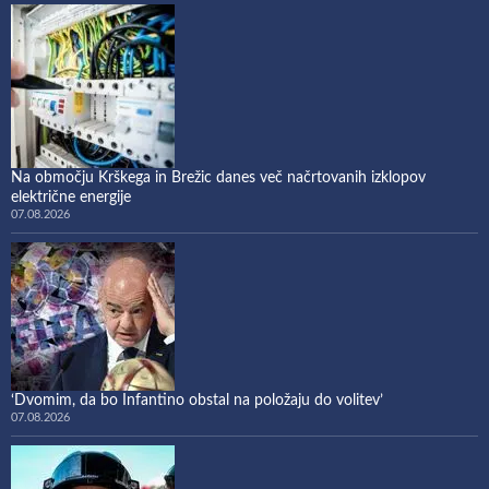
Na območju Krškega in Brežic danes več načrtovanih izklopov
električne energije
07.08.2026
‘Dvomim, da bo Infantino obstal na položaju do volitev’
07.08.2026