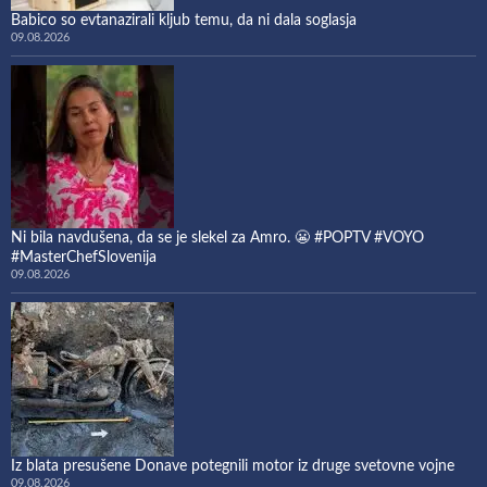
Babico so evtanazirali kljub temu, da ni dala soglasja
09.08.2026
Ni bila navdušena, da se je slekel za Amro. 😬 #POPTV #VOYO
#MasterChefSlovenija
09.08.2026
Iz blata presušene Donave potegnili motor iz druge svetovne vojne
09.08.2026