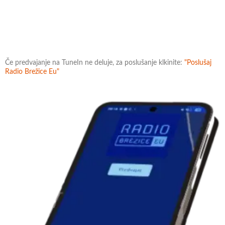
Če predvajanje na TuneIn ne deluje, za poslušanje klkinite:
"Poslušaj
Radio Brežice Eu"