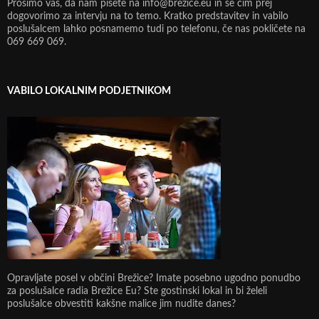
Prosimo vas, da nam pišete na info@brezice.eu in se čim prej
dogovorimo za intervju na to temo. Kratko predstavitev in vabilo
poslušalcem lahko posnamemo tudi po telefonu, če nas pokličete na
069 669 069.
VABILO LOKALNIM PODJETNIKOM
Opravljate posel v občini Brežice? Imate posebno ugodno ponudbo
za poslušalce radia Brežice Eu? Ste gostinski lokal in bi želeli
poslušalce obvestiti kakšne malice jim nudite danes?