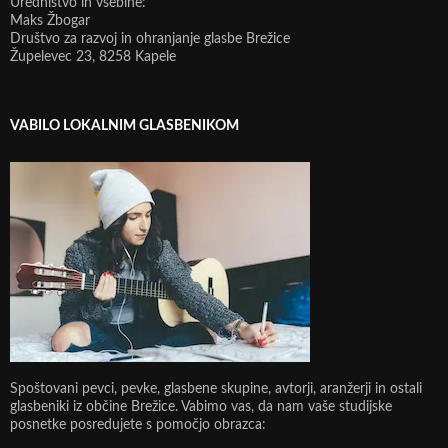
Uredništvo in vsebine:
Maks Žbogar
Društvo za razvoj in ohranjanje glasbe Brežice
Župelevec 23, 8258 Kapele
VABILO LOKALNIM GLASBENIKOM
Spoštovani pevci, pevke, glasbene skupine, avtorji, aranžerji in ostali
glasbeniki iz občine Brežice. Vabimo vas, da nam vaše studijske
posnetke posredujete s pomočjo obrazca: