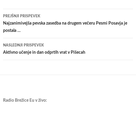
Krmarjenje
PREJŠNJI PRISPEVEK
po
Najzanimivejša pevska zasedba na drugem večeru Pesmi Posavja je
postala …
prispevkih
NASLEDNJI PRISPEVEK
Aktivno učenje in dan odprtih vrat v Pišecah
Radio Brežice Eu v živo: