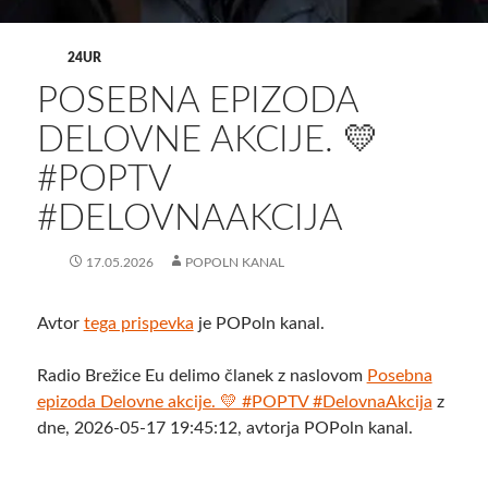
24UR
POSEBNA EPIZODA
DELOVNE AKCIJE. 💛
#POPTV
#DELOVNAAKCIJA
17.05.2026
POPOLN KANAL
Avtor
tega prispevka
je POPoln kanal.
Radio Brežice Eu delimo članek z naslovom
Posebna
epizoda Delovne akcije. 💛 #POPTV #DelovnaAkcija
z
dne, 2026-05-17 19:45:12, avtorja POPoln kanal.