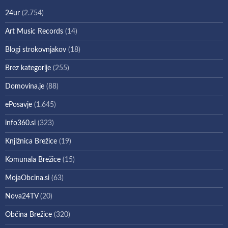
24ur
(2.754)
Art Music Records
(14)
Blogi strokovnjakov
(18)
Brez kategorije
(255)
Domovina.je
(88)
ePosavje
(1.645)
info360.si
(323)
Knjižnica Brežice
(19)
Komunala Brežice
(15)
MojaObcina.si
(63)
Nova24TV
(20)
Občina Brežice
(320)