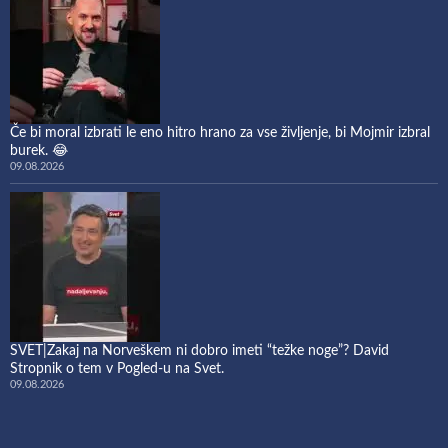
Če bi moral izbrati le eno hitro hrano za vse življenje, bi Mojmir izbral
burek. 😂
09.08.2026
SVET|Zakaj na Norveškem ni dobro imeti “težke noge”? David
Stropnik o tem v Pogled-u na Svet.
09.08.2026