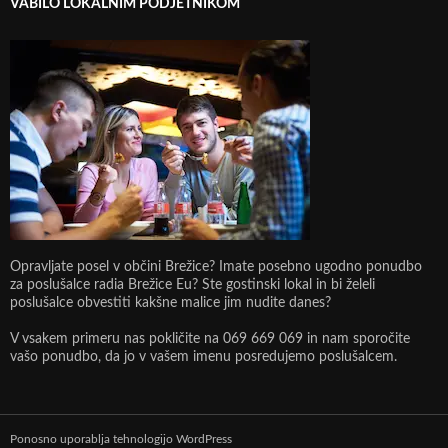
VABILO LOKALNIM PODJETNIKOM
Opravljate posel v občini Brežice? Imate posebno ugodno ponudbo
za poslušalce radia Brežice Eu? Ste gostinski lokal in bi želeli
poslušalce obvestiti kakšne malice jim nudite danes?
V vsakem primeru nas pokličite na 069 669 069 in nam sporočite
vašo ponudbo, da jo v vašem imenu posredujemo poslušalcem.
Ponosno uporablja tehnologijo WordPress