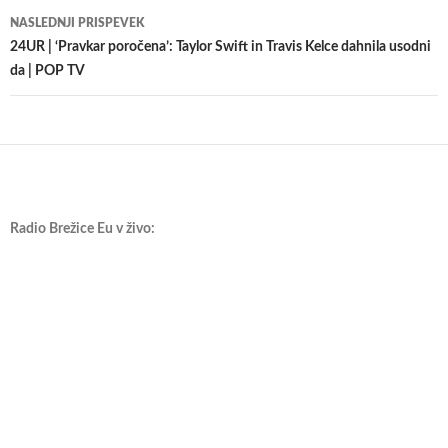
prispevkih
NASLEDNJI PRISPEVEK
24UR | ‘Pravkar poročena’: Taylor Swift in Travis Kelce dahnila usodni
da | POP TV
Radio Brežice Eu v živo: