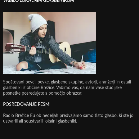
VABILO LOKALNIM GLASBENIKOM
Spoštovani pevci, pevke, glasbene skupine, avtorji, aranžerji in ostali
glasbeniki iz občine Brežice. Vabimo vas, da nam vaše studijske
posnetke posredujete s pomočjo obrazca:
POSREDOVANJE PESMI
Radio Brežice Eu ob nedeljah predvajamo samo tisto glasbo, ki ste jo
ustvarili ali soustvarili lokalni glasbeniki.