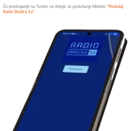
Če predvajanje na TuneIn ne deluje, za poslušanje klkinite:
"Poslušaj
Radio Brežice Eu"