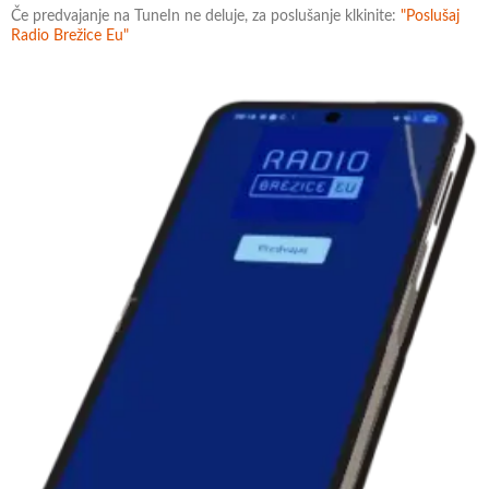
Če predvajanje na TuneIn ne deluje, za poslušanje klkinite:
"Poslušaj
Radio Brežice Eu"