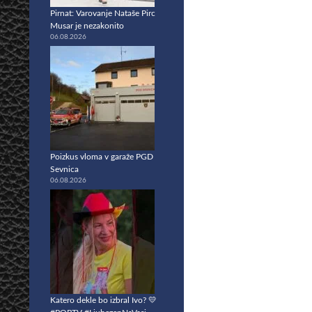
Pirnat: Varovanje Nataše Pirc
Musar je nezakonito
06.08.2026
Poizkus vloma v garaže PGD
Sevnica
06.08.2026
Katero dekle bo izbral Ivo? 💛