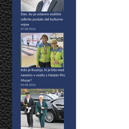
Dan, ko je ustavno sodišče
odkrito postalo del kulturne
vojne
07.08.2026
Kdo je Rusinja, ki je bila med
nesrečo v vozilu z Natašo Pirc
Musar?
06.08.2026