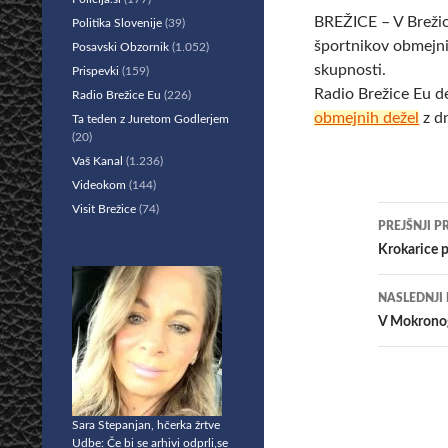
BREŽICE – V Brežic
Politika Slovenije
(39)
športnikov obmejnih
Posavski Obzornik
(1.052)
skupnosti.
Prispevki
(159)
Radio Brežice Eu d
Radio Brežice Eu
(226)
obmejnih dežel
z d
Ta teden z Juretom Godlerjem
(20)
Vaš Kanal
(1.236)
Videokom
(144)
Visit Brežice
(74)
Krmar
PREJŠNJI P
po
Krokarice p
prisp
NASLEDNJI
V Mokronog
Sara Stepanjan, hčerka žrtve
Udbe: Če bi se arhivi odprli,se