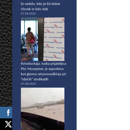
bi vedelo, kdo je bil dober
človek in kdo slab
07.08.2026
Krivoluckaja, ruska prijateljica
Pirc Musarjeve, je zaposlena
kot glavna računovodkinja pri
“rdečih” sindikatih
07.08.2026