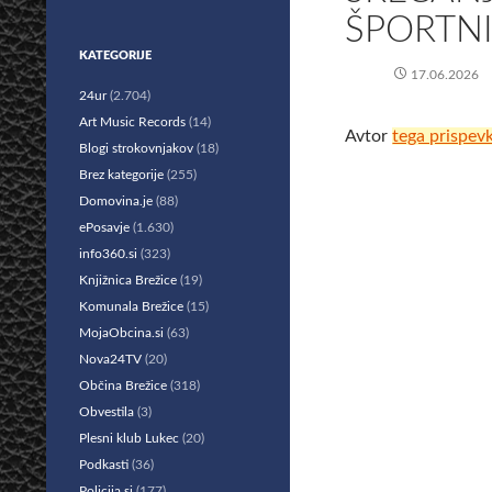
ŠPORTNI
KATEGORIJE
17.06.2026
24ur
(2.704)
Art Music Records
(14)
Avtor
tega prispev
Blogi strokovnjakov
(18)
Brez kategorije
(255)
Domovina.je
(88)
ePosavje
(1.630)
info360.si
(323)
Knjižnica Brežice
(19)
Komunala Brežice
(15)
MojaObcina.si
(63)
Nova24TV
(20)
Občina Brežice
(318)
Obvestila
(3)
Plesni klub Lukec
(20)
Podkasti
(36)
Policija.si
(177)