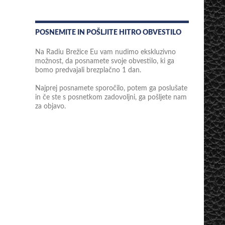
POSNEMITE IN POŠLJITE HITRO OBVESTILO
Na Radiu Brežice Eu vam nudimo ekskluzivno
možnost, da posnamete svoje obvestilo, ki ga
bomo predvajali brezplačno 1 dan.
Najprej posnamete sporočilo, potem ga poslušate
in če ste s posnetkom zadovoljni, ga pošljete nam
za objavo.