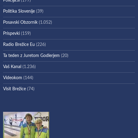
Policija.si
(177)
Politika Slovenije
(39)
Posavski Obzornik
(1.052)
Prispevki
(159)
Radio Brežice Eu
(226)
Ta teden z Juretom Godlerjem
(20)
Vaš Kanal
(1.236)
Videokom
(144)
Visit Brežice
(74)