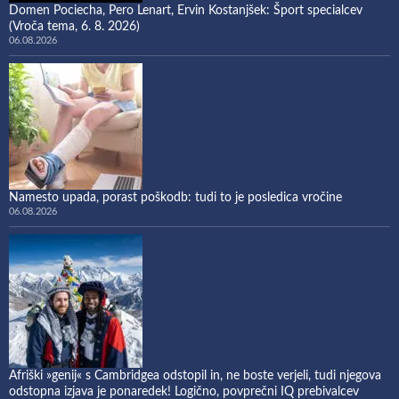
Domen Pociecha, Pero Lenart, Ervin Kostanjšek: Šport specialcev
(Vroča tema, 6. 8. 2026)
06.08.2026
Namesto upada, porast poškodb: tudi to je posledica vročine
06.08.2026
Afriški »genij« s Cambridgea odstopil in, ne boste verjeli, tudi njegova
odstopna izjava je ponaredek! Logično, povprečni IQ prebivalcev