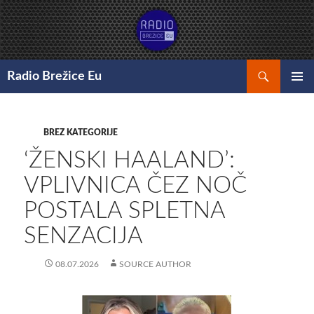
Preskoči
na
vsebino
Išči
Radio Brežice Eu
GLAVNI
MENI
BREZ KATEGORIJE
‘ŽENSKI HAALAND’:
VPLIVNICA ČEZ NOČ
POSTALA SPLETNA
SENZACIJA
08.07.2026
SOURCE AUTHOR