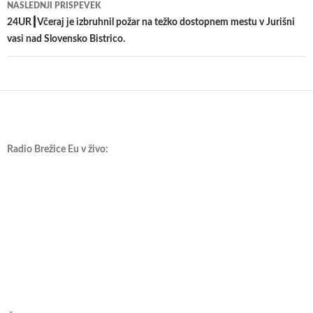
NASLEDNJI PRISPEVEK
24UR┃Včeraj je izbruhnil požar na težko dostopnem mestu v Jurišni
vasi nad Slovensko Bistrico.
Radio Brežice Eu v živo: