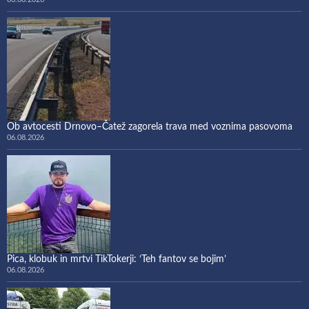
Ob avtocesti Drnovo–Čatež zagorela trava med voznima pasovoma
06.08.2026
Pica, klobuk in mrtvi TikTokerji: ‘Teh fantov se bojim’
06.08.2026