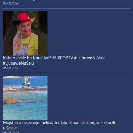
06.08.2026
Katero dekle bo izbral Ivo? 💛 #POPTV #LjubezenNaVasi
#LjubavJeNaSelu
06.08.2026
Mojstrsko reševanje: helikopter lebdel nad skalami, ven skočili
reševalci
06.08.2026