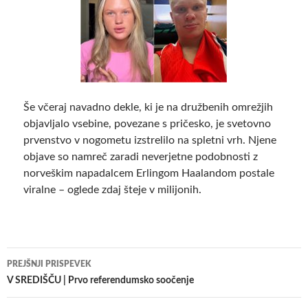
Še včeraj navadno dekle, ki je na družbenih omrežjih
objavljalo vsebine, povezane s pričesko, je svetovno
prvenstvo v nogometu izstrelilo na spletni vrh. Njene
objave so namreč zaradi neverjetne podobnosti z
norveškim napadalcem Erlingom Haalandom postale
viralne – oglede zdaj šteje v milijonih.
Krmarjenje
PREJŠNJI PRISPEVEK
po
V SREDIŠČU | Prvo referendumsko soočenje
prispevkih