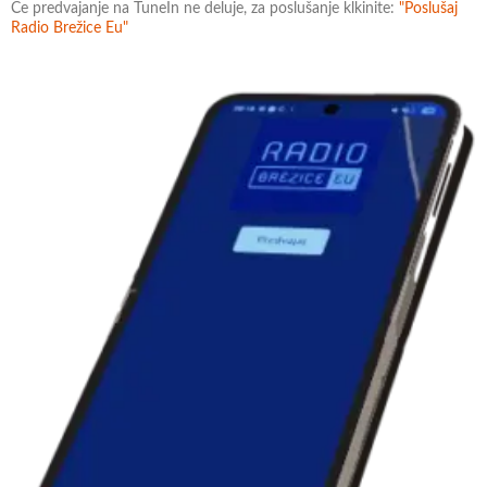
Če predvajanje na TuneIn ne deluje, za poslušanje klkinite:
"Poslušaj
Radio Brežice Eu"