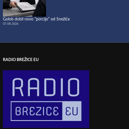
Golob dobil novo “porcijo” od Snežiča
07.08.2026
RADIO BREŽICE EU