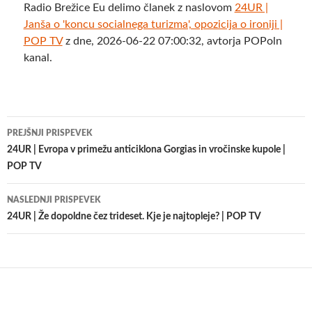
Radio Brežice Eu delimo članek z naslovom
24UR |
Janša o 'koncu socialnega turizma', opozicija o ironiji |
POP TV
z dne, 2026-06-22 07:00:32, avtorja POPoln
kanal.
Krmarjenje
PREJŠNJI PRISPEVEK
po
24UR | Evropa v primežu anticiklona Gorgias in vročinske kupole |
POP TV
prispevkih
NASLEDNJI PRISPEVEK
24UR | Že dopoldne čez trideset. Kje je najtopleje? | POP TV