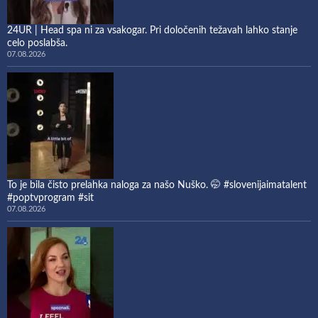
24UR | Head spa ni za vsakogar. Pri določenih težavah lahko stanje
celo poslabša.
07.08.2026
To je bila čisto prelahka naloga za našo Nuško. 🤭 #slovenijaimatalent
#poptvprogram #sit
07.08.2026