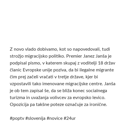
Z novo vlado dobivamo, kot so napovedovali, tudi
strožjo migracijsko politiko. Premier Janez Janša je
podpisal pismo, v katerem skupaj z voditelji 18 držav
članic Evropske unije poziva, da bi ilegalne migrante
čim prej začeli vračati v tretje države, kjer bi
vzpostavili tako imenovane migracijske centre. Janša
je ob tem zapisal še, da se bliža konec socialnega
turizma in uvažanja volivcev za evropsko levico.
Opozicija pa takšne poteze označuje za ironične.
#poptv #slovenija #novice #24ur