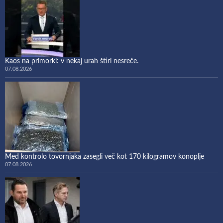
Kaos na primorki: v nekaj urah štiri nesreče.
07.08.2026
Med kontrolo tovornjaka zasegli več kot 170 kilogramov konoplje
07.08.2026