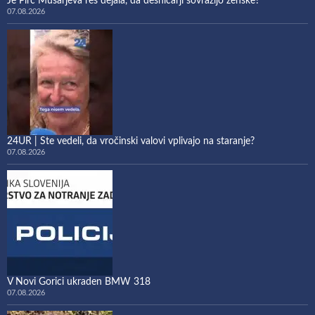
Je Pirc Musarjeva res dejala, da desničarji sovražijo ženske?
07.08.2026
24UR | Ste vedeli, da vročinski valovi vplivajo na staranje?
07.08.2026
V Novi Gorici ukraden BMW 318
07.08.2026