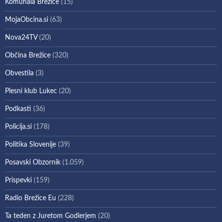
Komunala Brežice
(15)
MojaObcina.si
(63)
Nova24TV
(20)
Občina Brežice
(320)
Obvestila
(3)
Plesni klub Lukec
(20)
Podkasti
(36)
Policija.si
(178)
Politika Slovenije
(39)
Posavski Obzornik
(1.059)
Prispevki
(159)
Radio Brežice Eu
(228)
Ta teden z Juretom Godlerjem
(20)