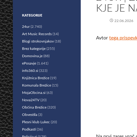
KJE JE N
KATEGORIJE
22.06.2026
24ur
(2.740)
Art Music Records
(14)
Avtor
tega prispev
Blogi strokovnjakov
(18)
Brez kategorije
(255)
Domovina.je
(88)
ePosavje
(1.641)
info360.si
(323)
Knjižnica Brežice
(19)
Komunala Brežice
(15)
MojaObcina.si
(63)
Nova24TV
(20)
Občina Brežice
(320)
Obvestila
(3)
Plesni klub Lukec
(20)
Podkasti
(36)
Na prvi zares vroč 
Policija.si
(178)