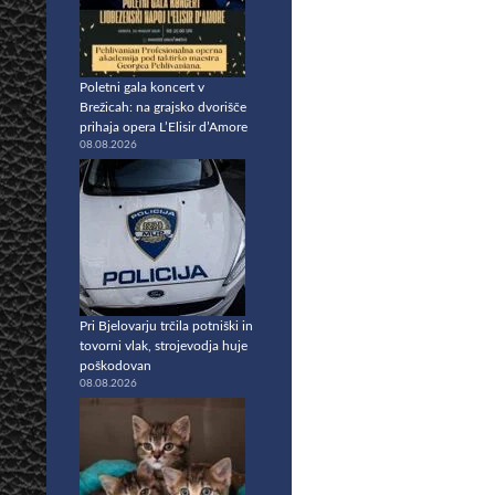
Poletni gala koncert v
Brežicah: na grajsko dvorišče
prihaja opera L’Elisir d’Amore
08.08.2026
Pri Bjelovarju trčila potniški in
tovorni vlak, strojevodja huje
poškodovan
08.08.2026