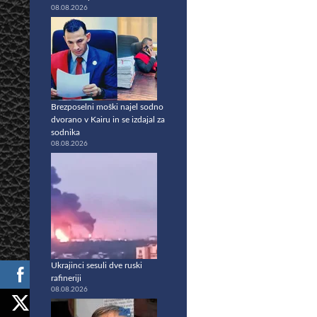
08.08.2026
Brezposelni moški najel sodno
dvorano v Kairu in se izdajal za
sodnika
08.08.2026
Ukrajinci sesuli dve ruski
rafineriji
08.08.2026