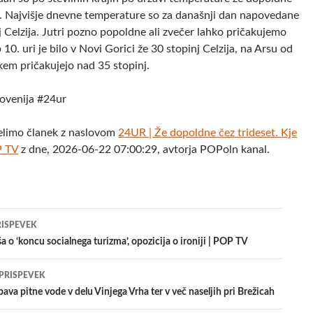
o. Najvišje dnevne temperature so za današnji dan napovedane
 Celzija. Jutri pozno popoldne ali zvečer lahko pričakujemo
10. uri je bilo v Novi Gorici že 30 stopinj Celzija, na Arsu od
kem pričakujejo nad 35 stopinj.
ovenija #24ur
elimo članek z naslovom
24UR | Že dopoldne čez trideset. Kje
P TV
z dne, 2026-06-22 07:00:29, avtorja POPoln kanal.
jenje
RISPEVEK
a o ‘koncu socialnega turizma’, opozicija o ironiji | POP TV
evkih
 PRISPEVEK
va pitne vode v delu Vinjega Vrha ter v več naseljih pri Brežicah