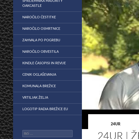
SPREJEMNIKA MAJORITY
OAKCASTLE
NAROČILO ČESTITKE
NAROČILO OSMRTNICE
ZAHVALA PO POGREBU
NAROČILO OBVESTILA
KINDLE ČASOPISI IN REVIJE
CENIK OGLAŠEVANJA
KOMUNALA BREŽICE
VRTILJAK ŽELJA
LOGOTIP RADIA BREŽICE EU
24UR
Išči:
24UR | 