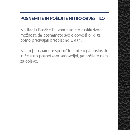
POSNEMITE IN POŠLJITE HITRO OBVESTILO
Na Radiu Brežice Eu vam nudimo ekskluzivno
možnost, da posnamete svoje obvestilo, ki ga
bomo predvajali brezplačno 1 dan.
Najprej posnamete sporočilo, potem ga poslušate
in če ste s posnetkom zadovoljni, ga pošljete nam
za objavo.