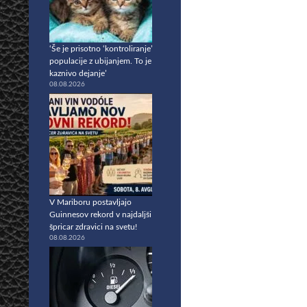
‘Še je prisotno ‘kontroliranje’
populacije z ubijanjem. To je
kaznivo dejanje’
08.08.2026
V Mariboru postavljajo
Guinnesov rekord v najdaljši
špricar zdravici na svetu!
08.08.2026