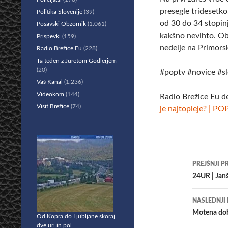
presegle tridesetk
Politika Slovenije
(39)
od 30 do 34 stopinj
Posavski Obzornik
(1.061)
kakšno nevihto. Ob 
Prispevki
(159)
nedelje na Primors
Radio Brežice Eu
(228)
Ta teden z Juretom Godlerjem
(20)
#poptv #novice #sl
Vaš Kanal
(1.236)
Videokom
(144)
Radio Brežice Eu d
Visit Brežice
(74)
je najtopleje? | PO
Krmar
PREJŠNJI P
po
24UR | Janš
prisp
NASLEDNJI
Motena doba
Od Kopra do Ljubljane skoraj
dve uri in pol