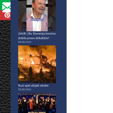
24UR | Bo Slovenija končno
dobila pravo dirkališče?
08.08.2026
Rusi spet ubijali otroke
08.08.2026