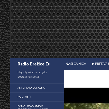
Preskoči
na
vsebino
Išči
Radio Brežice Eu
NASLOVNICA
▶️ PREDVA
Najbolj lokalna radijska
postaja na svetu!
AKTUALNO LOKALNO
PODKASTI
NAKUP RADIJSKEGA