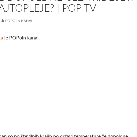
AJTOPLEJE? | POP TV
POPOLN KANAL
ka
je POPoln kanal.
dan so po številnih krajih po državi temperature že dopoldne