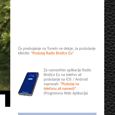
Če predvajanje na TuneIn ne deluje, za poslušanje
klkinite:
"Poslušaj Radio Brežice Eu"
Za namestitev aplikacije Radio
Brežice Eu na telefon ali
poslušanje na iOS / Android
napravah:
"Poslušaj na
telefonu ali namesti"
(Progresivna Web Aplikacija)