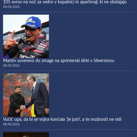
105 evrov na noč za vedro v kopalnici in apartmaji, ki ne obstajajo
08.08.2026
Martin suvereno do zmage na sprinterski dirki v Silverstonu
08.08.2026
Vučić upa, da bi se vojna končala ‘že jutri’, a te možnosti ne vidi
08.08.2026