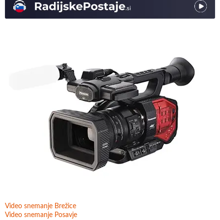
Video snemanje Brežice
Video snemanje Posavje