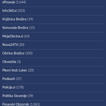
ePosavje
(1.644)
info360.si
(323)
Knjižnica Brežice
(19)
Komunala Brežice
(15)
MojaObcina.si
(63)
Nova24TV
(20)
Občina Brežice
(320)
Obvestila
(3)
Plesni klub Lukec
(20)
Podkasti
(37)
Policija.si
(178)
Politika Slovenije
(39)
Posavski Obzornik
(1.061)