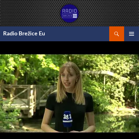
Preskoči
na
vsebino
Išči
Radio Brežice Eu
GLAVNI
MENI