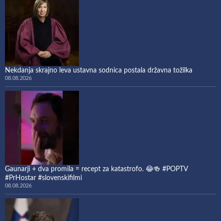
Nekdanja skrajno leva ustavna sodnica postala državna tožilka
08.08.2026
Gaunarji + dva promila = recept za katastrofo. 😂🍻 #POPTV
#PrHostar #slovenskifilmi
08.08.2026