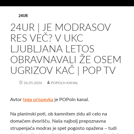
24UR
24UR | JE MODRASOV
RES VEČ? V UKC
LJUBLJANA LETOS
OBRAVNAVALI ŽE OSEM
UGRIZOV KAČ | POP TV
26.05.2026
POPOLN KANAL
Avtor
tega prispevka
je POPoln kanal.
Na planinski poti, ob kamnitem zidu ali celo na
domačem dvorišču. Naša najbolj prepoznavna
strupenjača modras je spet pogosto opažena – tudi