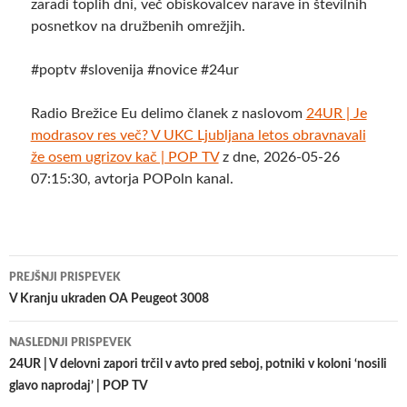
zaradi toplih dni, več obiskovalcev narave in številnih
posnetkov na družbenih omrežjih.
#poptv #slovenija #novice #24ur
Radio Brežice Eu delimo članek z naslovom
24UR | Je
modrasov res več? V UKC Ljubljana letos obravnavali
že osem ugrizov kač | POP TV
z dne, 2026-05-26
07:15:30, avtorja POPoln kanal.
Krmarjenje
PREJŠNJI PRISPEVEK
po
V Kranju ukraden OA Peugeot 3008
prispevkih
NASLEDNJI PRISPEVEK
24UR | V delovni zapori trčil v avto pred seboj, potniki v koloni ‘nosili
glavo naprodaj’ | POP TV