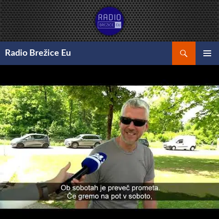
Preskoči
na
vsebino
Išči
Radio Brežice Eu
GLAVNI
MENI