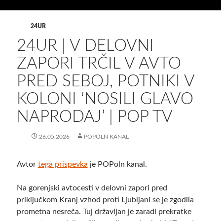
24UR
24UR | V DELOVNI
ZAPORI TRČIL V AVTO
PRED SEBOJ, POTNIKI V
KOLONI ‘NOSILI GLAVO
NAPRODAJ’ | POP TV
26.05.2026
POPOLN KANAL
Avtor
tega prispevka
je POPoln kanal.
Na gorenjski avtocesti v delovni zapori pred
priključkom Kranj vzhod proti Ljubljani se je zgodila
prometna nesreča. Tuj državljan je zaradi prekratke