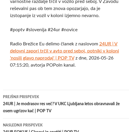
varnostne razdalje trčil v vozilo pred seboj. V Zavodu
reševalni pas ob tem znova opozarjajo, da je
izstopanje iz vozil v koloni izjemno nevarno.
#poptv #slovenija #24ur #novice
Radio Brežice Eu delimo članek z naslovom
24UR | V
delovni zapori trčil v avto pred seboj, potniki v koloni
'nosili glavo naprodaj' | POP TV
z dne, 2026-05-26
07:15:20, avtorja POPoln kanal.
Krmarjenje
PREJŠNJI PRISPEVEK
po
24UR | Je modrasov res več? V UKC Ljubljana letos obravnavali že
osem ugrizov kač | POP TV
prispevkih
NASLEDNJI PRISPEVEK