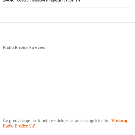
24UR FOKUS | Glasovi in apetiti | POP TV
Radio Brežice Eu v živo:
Če predvajanje na TuneIn ne deluje, za poslušanje klkinite:
"Poslušaj
Radio Brežice Eu"